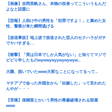
【画像】吉岡里帆さん、本物の役者ってこういうもんだ
よなと話題に
【悲報】人助け中の男性を「犯罪ですよ！」と責めた女
性、警察が来た瞬間逃げる
【放送事故】地上波で放送された芸人のセクハラがガチ
でヤバすぎる…
【衝撃】「実は日本でしか人気がない」と知りてマジで
ビビり申したものwywwywyywywywyw...
大園、脱いでいたwww大変なことになってるって...
マチアプで会った外国女から「妊娠した」って言われた
んやが・・・
【苦痛】採精室とかいう男性の尊厳破壊される部屋
www