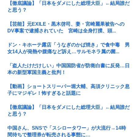
【徹底議論】「日本をダメにした総理大臣」←結局誰だ
と思う？
【芸能】元EXILE・黒木啓司、妻・宮崎麗果被告への
DV事案で逮捕されていた 宮崎は全身打撲、頭...
ドン・キホーテ露店「うなぎのかば焼き」で食中毒 男
女14人が発熱や腹痛など訴え…サルモネラ属の菌...
「盗人たけだけしい」中国国防省が防衛白書に反発…日
本の新型軍国主義と批判！
【動画】ショートスリーパー堀大輔、高須クリニック息
子にマジギレ！怖すぎると話題に
【徹底議論】「日本をダメにした総理大臣」←結局誰だ
と思う？
中国さん、SNSで「スシロータワー」が大流行→14時
間待ちで整理券が転売される事態に…