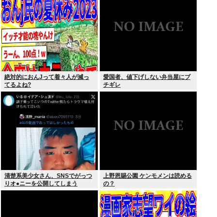
300万超えでTBS連ドラ歴代トッ
プ
絶対的におんJって着々人が減っ
愛国者、値下げしない弁当屋にブ
てるよね?
チギレ
清楚系美少女さん、SNSでがっつ
上野恩賜公園 ケンモメンは読める
りオ●ニーを公開してしまう
の？