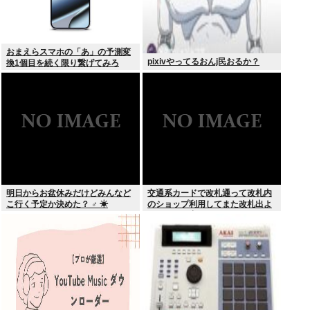
おまえらスマホの「あ」の予測変
pixivやってるおんj民おるか？
換1個目を続く限り繋げてみろ
www
明日からお盆休みだけどみんなど
交通系カードで改札通って改札内
こ行く予定か決めた？ ‍♂ ☀
のショップ利用してまた改札出よ
うとしたら出られなくてワロタ