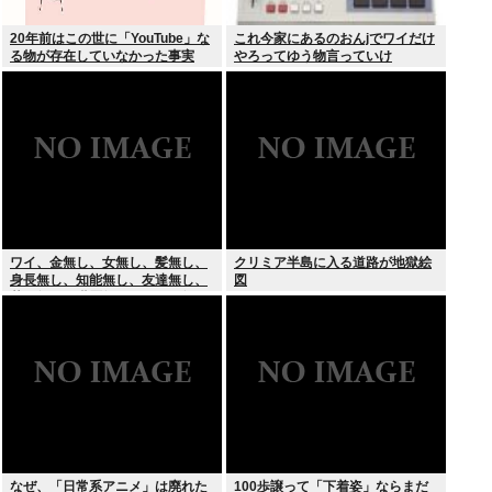
20年前はこの世に「YouTube」な
これ今家にあるのおんjでワイだけ
る物が存在していなかった事実
やろってゆう物言っていけ
ワイ、金無し、女無し、髪無し、
クリミア半島に入る道路が地獄絵
身長無し、知能無し、友達無し、
図
若さ無し、職歴無し、やる気無し
なぜ、「日常系アニメ」は廃れた
100歩譲って「下着姿」ならまだ