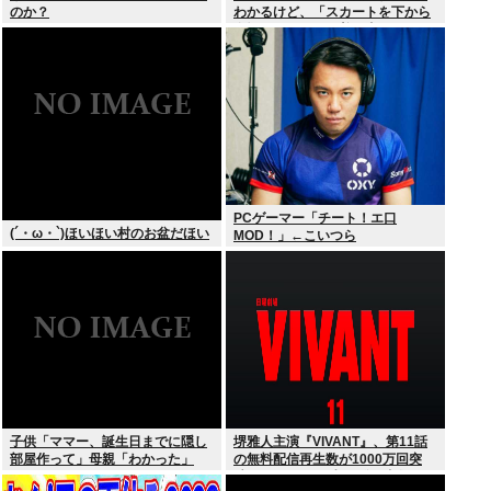
のか？
わかるけど、「スカートを下から
盗撮して写った下着写真」見て何
が楽しいんだ？
PCゲーマー「チート！エ口
(´・ω・`)ほいほい村のお盆だほい
MOD！」←こいつら
子供「ママー、誕生日までに隠し
堺雅人主演『VIVANT』、第11話
部屋作って」母親「わかった」
の無料配信再生数が1000万回突
破！ TVerお気に入り登録者数は