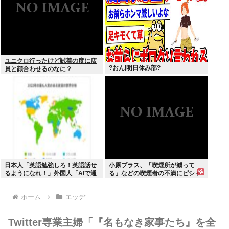
ユニクロ行ったけど試着の度に店
?おんj明日休み部?
員と顔合わせるのなに？
日本人「英語勉強しろ！英語話せ
小原ブラス、「喫煙所が減って
るようになれ！」外国人「AIで通
る」などの喫煙者の不満にピシャ
訳アプリ使えばいいじゃん」
リ 「じゃあやめれば？タバコなん
て家でだけ吸ってればいい」
ホーム
エッヂ
Twitter専業主婦「『名もなき家事たち』を全