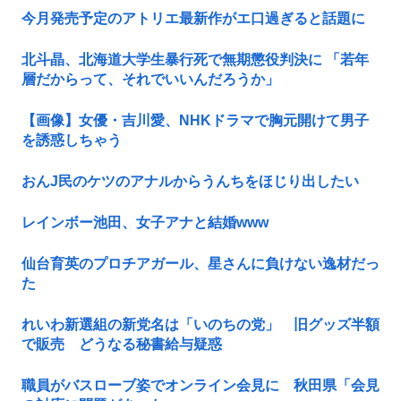
今月発売予定のアトリエ最新作がエ口過ぎると話題に
北斗晶、北海道大学生暴行死で無期懲役判決に 「若年
層だからって、それでいいんだろうか」
【画像】女優・吉川愛、NHKドラマで胸元開けて男子
を誘惑しちゃう
おんJ民のケツのアナルからうんちをほじり出したい
レインボー池田、女子アナと結婚www
仙台育英のプロチアガール、星さんに負けない逸材だっ
た
れいわ新選組の新党名は「いのちの党」 旧グッズ半額
で販売 どうなる秘書給与疑惑
職員がバスローブ姿でオンライン会見に 秋田県「会見