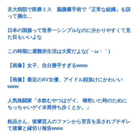
京大病院で医療ミス 脳腫瘍手術で「正常な組織」を誤
って摘出…
日本の国旗って世界一シンプルなのに分かりやすくて見
た目もいいよな
この時期に避難所生活は大変だよな(´・ω・｀)
【画像】女子、自分勝手すぎるwww
【画像】最近のAV女優、アイドル顔負けにかわいい
www
人気格闘家「水飲むやつはゲイ、 喉乾いた時のために
ちっちゃいゲイ水筒持ち歩くとか。」
粗品さん、後輩芸人のファンから苦言を呈されブチギレ
て後輩と縁切り報告www