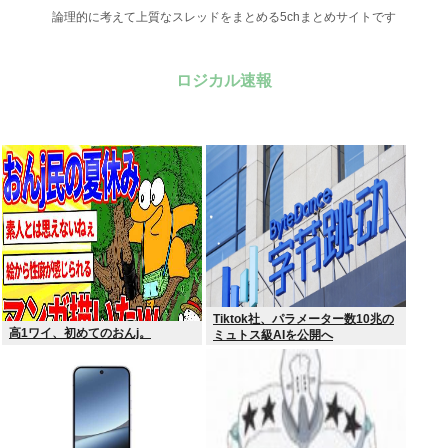
論理的に考えて上質なスレッドをまとめる5chまとめサイトです
ロジカル速報
Tiktok社、パラメーター数10兆の
高1ワイ、初めてのおんj。
ミュトス級AIを公開へ