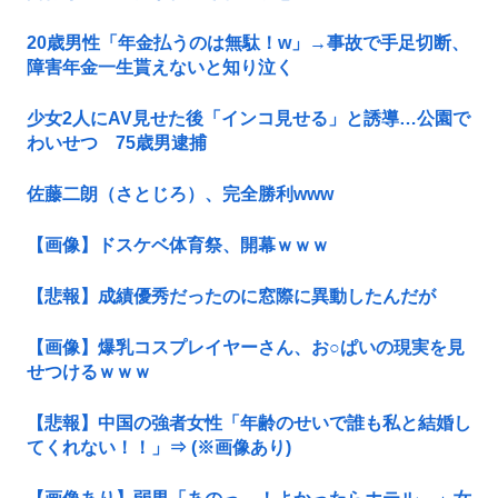
20歳男性「年金払うのは無駄！w」→事故で手足切断、
障害年金一生貰えないと知り泣く
少女2人にAV見せた後「インコ見せる」と誘導…公園で
わいせつ 75歳男逮捕
佐藤二朗（さとじろ）、完全勝利www
【画像】ドスケベ体育祭、開幕ｗｗｗ
【悲報】成績優秀だったのに窓際に異動したんだが
【画像】爆乳コスプレイヤーさん、お○ぱいの現実を見
せつけるｗｗｗ
【悲報】中国の強者女性「年齢のせいで誰も私と結婚し
てくれない！！」⇒ (※画像あり)