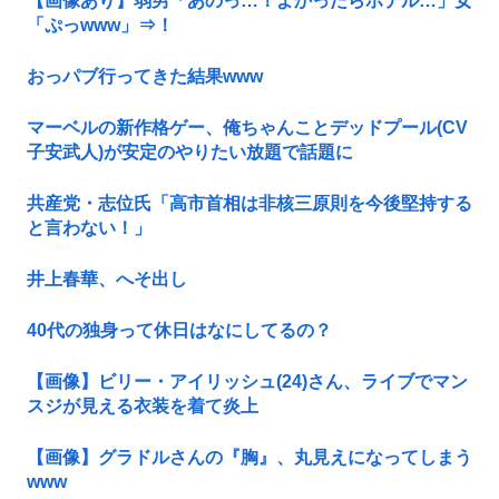
【画像あり】弱男「あのっ…！よかったらホテル…」女
「ぷっwww」⇒！
おっパブ行ってきた結果www
マーベルの新作格ゲー、俺ちゃんことデッドプール(CV
子安武人)が安定のやりたい放題で話題に
共産党・志位氏「高市首相は非核三原則を今後堅持する
と言わない！」
井上春華、へそ出し
40代の独身って休日はなにしてるの？
【画像】ビリー・アイリッシュ(24)さん、ライブでマン
スジが見える衣装を着て炎上
【画像】グラドルさんの『胸』、丸見えになってしまう
www