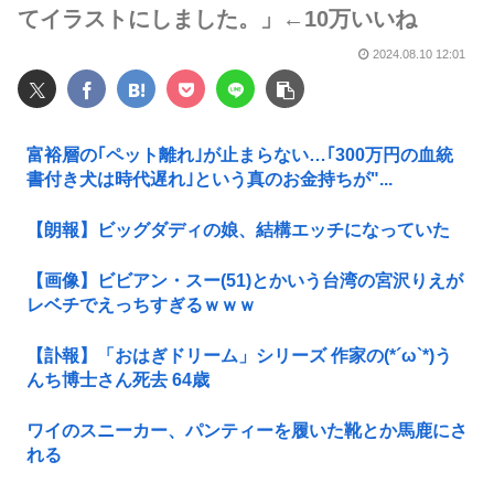
てイラストにしました。」←10万いいね
2024.08.10 12:01
富裕層の｢ペット離れ｣が止まらない…｢300万円の血統
書付き犬は時代遅れ｣という真のお金持ちが"...
【朗報】ビッグダディの娘、結構エッチになっていた
【画像】ビビアン・スー(51)とかいう台湾の宮沢りえが
レベチでえっちすぎるｗｗｗ
【訃報】「おはぎドリーム」シリーズ 作家の(*´ω`*)う
んち博士さん死去 64歳
ワイのスニーカー、パンティーを履いた靴とか馬鹿にさ
れる