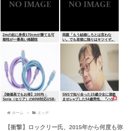
2mの奴に身長170cmが勝てる可
両親「もう結婚しろとは言わな
能性が一番高い格闘技
い。でも老後に独りはキツイぞ。
どうするんだ？」俺ら「…」
【物価高でもお得】100均・
SNSで知り合った15歳少女に酒飲
Seria（セリア）の60W対応USB-
ませレ●プした54歳男性、『ハゲ
Cケーブル（ダイソーでは2倍以上
かどうか』で意見が真っ二つに分
の値上げ）セリアは110円で売る
かれる
ホーム
エッヂ
【衝撃】ロックリー氏、2015年から何度も弥