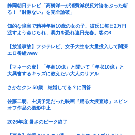
静岡朝日テレビ「高橋洋一が消費減税反対論をぶった斬
る！『財源ない』を完全論破」
知的な障害で精神年齢10歳の女の子、彼氏に毎日2万円
渡すよう命じられ、暴力を恐れ連日売春。客の8...
【放送事故】フジテレビ、女子大生を大量投入して闇深
エロ番組www
【マネーの虎】「年商10億」と聞いて「年収10億」と
大興奮するキッズに教えたい大人のリアル
さかなクン 50歳 結婚してる？に回答
佐藤二朗、主演予定だった映画『踊る大捜査線』スピン
オフ作品の撮影中止
2026年度 暑さのピーク終了