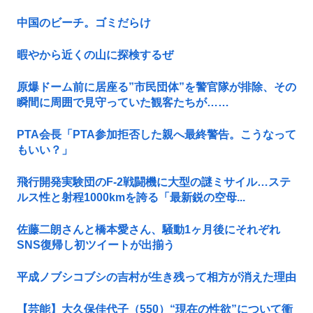
中国のビーチ。ゴミだらけ
暇やから近くの山に探検するぜ
原爆ドーム前に居座る”市民団体”を警官隊が排除、その
瞬間に周囲で見守っていた観客たちが……
PTA会長「PTA参加拒否した親へ最終警告。こうなって
もいい？」
飛行開発実験団のF-2戦闘機に大型の謎ミサイル…ステ
ルス性と射程1000kmを誇る「最新鋭の空母...
佐藤二朗さんと橋本愛さん、騒動1ヶ月後にそれぞれ
SNS復帰し初ツイートが出揃う
平成ノブシコブシの吉村が生き残って相方が消えた理由
【芸能】大久保佳代子（550）“現在の性欲”について衝