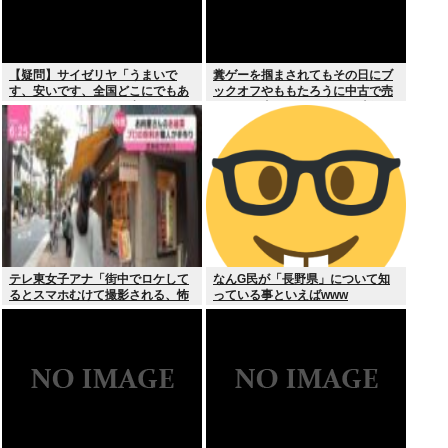
【疑問】サイゼリヤ「うまいで
糞ゲーを掴まされてもその日にブ
す、安いです、全国どこにでもあ
ックオフやももたろうに中古で売
ります」←こいつの弱点
りつける事ができなくなる時代に
突入
テレ東女子アナ「街中でロケして
なんG民が「長野県」について知
るとスマホむけて撮影される、怖
っている事といえばwww
いからやめてね」