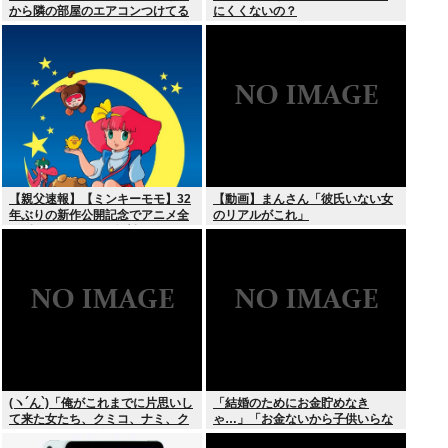
から隣の部屋のエアコンつけてる
にくくないの？
【親父速報】【ミンキーモモ】32
【動画】まんさん「彼氏いない女
年ぶりの新作公開記念でアニメ全
のリアルがこれ」
128話をYouTubeで無料配信。8月
10日より順次スタート
(ヽ´ん`)「俺がこれまでに片思いし
「結婚のためにお金貯めなき
て来た女たち、クミコ、ナミ、ク
ゃ…」「お金ないから子供いらな
ミコ(1人目とは別人、タミヨ、カ
い」←こいつら