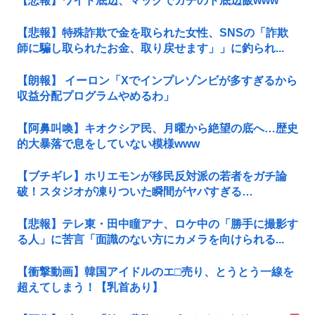
【悲報】ワイド底辺、マックでガチのド底辺飯www
【悲報】特殊詐欺で金を取られた女性、SNSの「詐欺
師に騙し取られたお金、取り戻せます」」に釣られ...
【朗報】 イーロン「Xでインプレゾンビが多すぎるから
収益分配プログラムやめるわ」
【阿鼻叫喚】キオクシア民、月曜から絶望の底へ…歴史
的大暴落で息をしていない模様www
【ブチギレ】ホリエモンが移民反対派の若者をガチ論
破！スタジオが凍りついた瞬間がヤバすぎる…
【悲報】テレ東・田中瞳アナ、ロケ中の「勝手に撮影す
る人」に苦言「面識のない方にカメラを向けられる...
【衝撃動画】韓国アイドルのエ□売り、とうとう一線を
超えてしまう！【乳首あり】