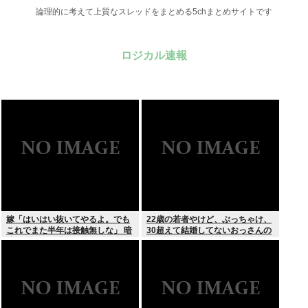
論理的に考えて上質なスレッドをまとめる5chまとめサイトです
ロジカル速報
嫁「はいはい抜いてやるよ。でも
22歳の若者やけど、ぶっちゃけ、
これでまた半年は接触無しな」 暗
30超えて結婚してないおっさんの
黙のこれツラ過ぎるだろ
こと見下してる