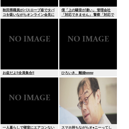
秋田県職員がバスローブ姿でタバ
僕「上の騒音が凄い」 管理会社
コを吸いながらオンライン会見に
「対応できません」 警察「対応で
どこのお貴族様だよw
きません」
お盆だよ‼全員集合‼
ひろいき、離婚www
一人暮らしで寝室にエアコンない
スマホ持ちながらオ●ニーってし