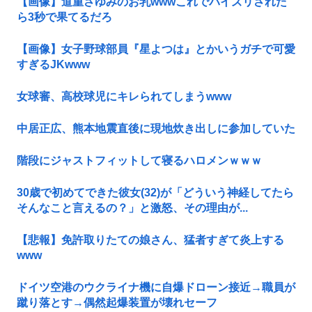
【画像】道重さゆみのお乳wwwこれでパイズリされた
ら3秒で果てるだろ
【画像】女子野球部員『星よつは』とかいうガチで可愛
すぎるJKwww
女球審、高校球児にキレられてしまうwww
中居正広、熊本地震直後に現地炊き出しに参加していた
階段にジャストフィットして寝るハロメンｗｗｗ
30歳で初めてできた彼女(32)が「どういう神経してたら
そんなこと言えるの？」と激怒、その理由が...
【悲報】免許取りたての娘さん、猛者すぎて炎上する
www
ドイツ空港のウクライナ機に自爆ドローン接近→職員が
蹴り落とす→偶然起爆装置が壊れセーフ