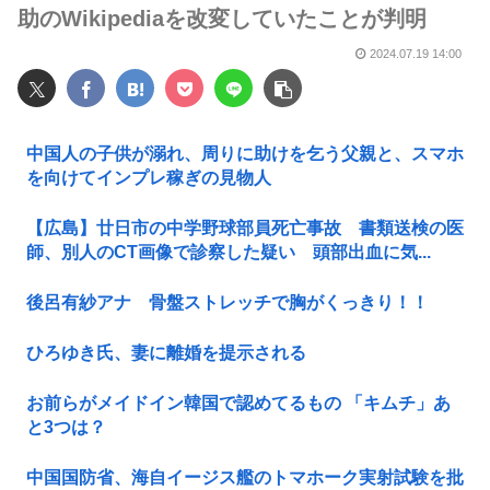
助のWikipediaを改変していたことが判明
2024.07.19 14:00
中国人の子供が溺れ、周りに助けを乞う父親と、スマホ
を向けてインプレ稼ぎの見物人
【広島】廿日市の中学野球部員死亡事故 書類送検の医
師、別人のCT画像で診察した疑い 頭部出血に気...
後呂有紗アナ 骨盤ストレッチで胸がくっきり！！
ひろゆき氏、妻に離婚を提示される
お前らがメイドイン韓国で認めてるもの 「キムチ」あ
と3つは？
中国国防省、海自イージス艦のトマホーク実射試験を批