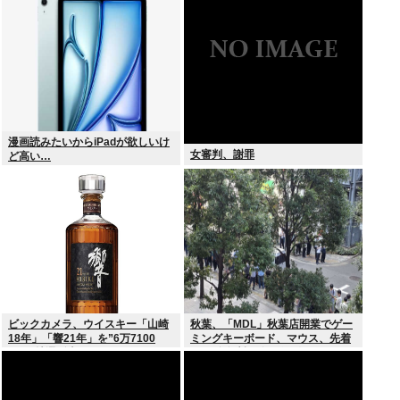
オリ、ユカリ…」
漫画読みたいからiPadが欲しいけ
女審判、謝罪
ど高い…
ビックカメラ、ウイスキー「山崎
秋葉、「MDL」秋葉店開業でゲー
18年」「響21年」を”6万7100
ミングキーボード、マウス、先着
円”で抽選販売
1000名無料配布で行列。まだいけ
るぞ急げ!!