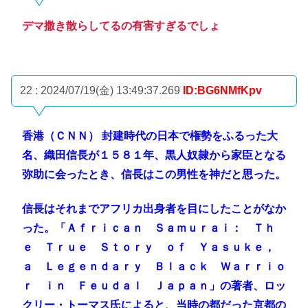
デマ撒き散らしてるの有害すぎるでしょ
22 : 2024/07/19(金) 13:49:37.269
ID:BG6NMfKpv
香港（ＣＮＮ） 封建時代の日本で権勢をふるった大
名、織田信長が１５８１年、黒人奴隷から家臣となる
弥助に会ったとき、信長はこの男性を神だと思った。
信長はそれまでアフリカ出身者を目にしたことがなか
った。「Ａｆｒｉｃａｎ Ｓａｍｕｒａｉ： Ｔｈ
ｅ Ｔｒｕｅ Ｓｔｏｒｙ ｏｆ Ｙａｓｕｋｅ，
ａ Ｌｅｇｅｎｄａｒｙ Ｂｌａｃｋ Ｗａｒｒｉｏ
ｒ ｉｎ Ｆｅｕｄａｌ Ｊａｐａｎ」の著者、ロッ
クリー・トーマス氏によると、当時の都だった京都の