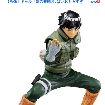
【画像】ギャル「妹の豊胸お○ぱいおもろすぎ！」www