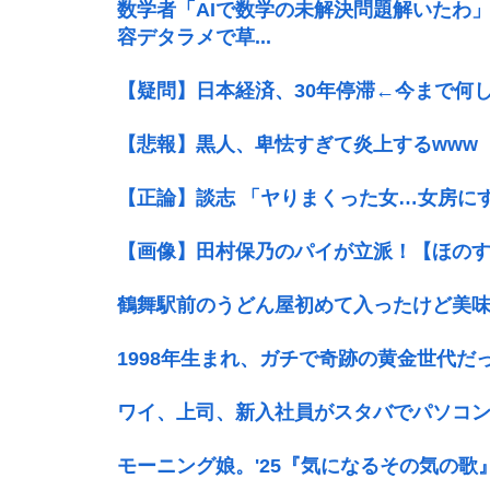
数学者「AIで数学の未解決問題解いたわ
容デタラメで草...
【疑問】日本経済、30年停滞←今まで何し
【悲報】黒人、卑怯すぎて炎上するwww
【正論】談志 「ヤりまくった女…女房に
【画像】田村保乃のパイが立派！【ほのす
鶴舞駅前のうどん屋初めて入ったけど美
1998年生まれ、ガチで奇跡の黄金世代だ
ワイ、上司、新入社員がスタバでパソコ
モーニング娘。'25『気になるその気の