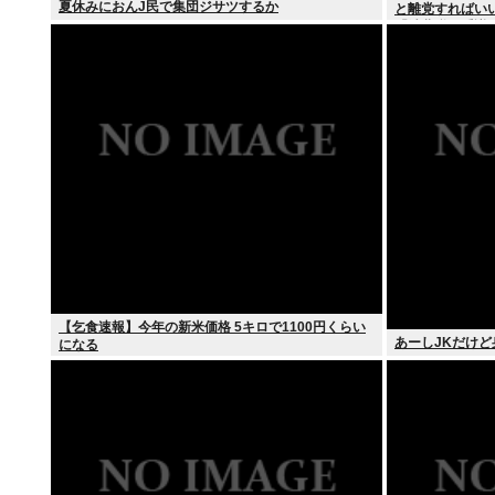
夏休みにおんJ民で集団ジサツするか
と離党すればい
「消費税の系譜
【乞食速報】今年の新米価格 5キロで1100円くらい
あーしJKだけど
になる