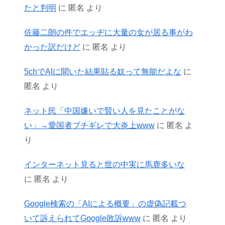
たと判明
に
匿名
より
佐藤二朗の件でエッヂに大量の女が居る事がわ
かった訳だけど
に
匿名
より
5chでAIに聞いた結果貼る奴って無能だよな
に
匿名
より
ネット民「中国嫌いで賢い人を見たことがな
い」→愛国者ブチギレで大炎上www
に
匿名
よ
り
インターネット見ると世の中実に馬鹿多いな
に
匿名
より
Google検索の「AIによる概要」の虚偽記載つ
いて訴えられてGoogle敗訴www
に
匿名
より