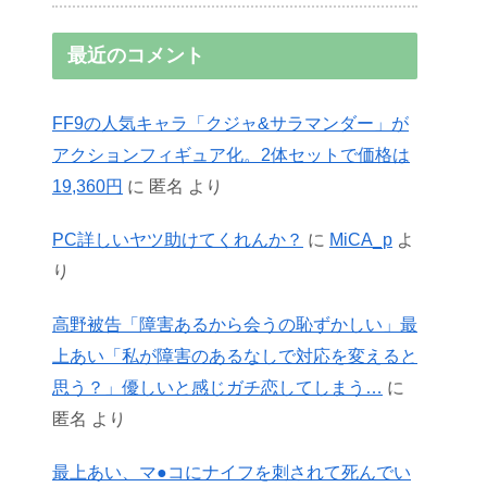
最近のコメント
FF9の人気キャラ「クジャ&サラマンダー」が
アクションフィギュア化。2体セットで価格は
19,360円
に
匿名
より
PC詳しいヤツ助けてくれんか？
に
MiCA_p
よ
り
高野被告「障害あるから会うの恥ずかしい」最
上あい「私が障害のあるなしで対応を変えると
思う？」優しいと感じガチ恋してしまう…
に
匿名
より
最上あい、マ●コにナイフを刺されて死んでい