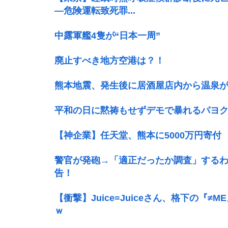
―危険運転致死罪...
中露軍艦4隻が“日本一周”
廃止すべき地方空港は？！
熊本地震、発生後に居酒屋店内から温泉
平和の日に黙祷もせずデモで暴れるパヨ
【神企業】任天堂、熊本に5000万円寄付
警官が発砲→「適正だったか調査」する
告！
【衝撃】Juice=Juiceさん、格下の
ｗ