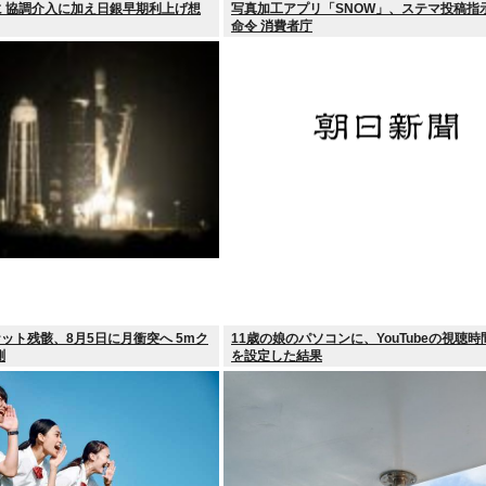
に 協調介入に加え日銀早期利上げ想
写真加工アプリ「SNOW」、ステマ投稿指
命令 消費者庁
ット残骸、8月5日に月衝突へ 5mク
11歳の娘のパソコンに、YouTubeの視聴
測
を設定した結果