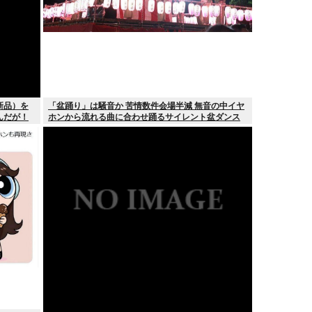
新品）を
「盆踊り」は騒音か 苦情数件会場半減 無音の中イヤ
んだが！
ホンから流れる曲に合わせ踊るサイレント盆ダンス
も