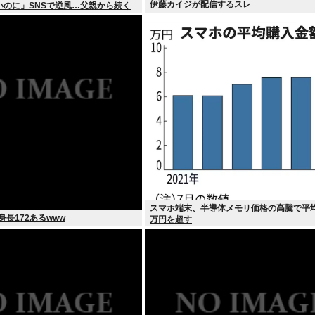
伊藤カイジが配信するスレ
いのに」SNSで逆風…父親から続く
」とは
スマホ端末、半導体メモリ価格の高騰で平
身長172あるwww
万円を超す