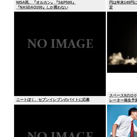
NISA民、『オルカン』『S&P500』
円は年末149円
『NASDAQ100』しか買わない
定
スペースXのロケ
ニートぼく、セブンイレブンのバイトに応募
レーター発生予