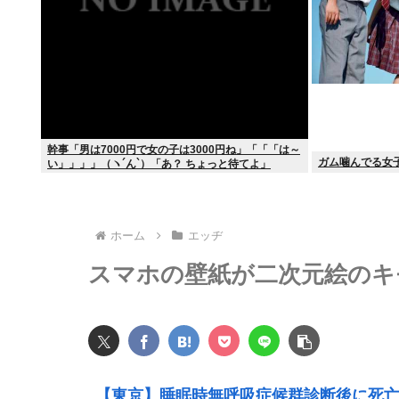
幹事「男は7000円で女の子は3000円ね」「「「は～
ガム噛んでる女
い」」」」（ヽ´ん`）「あ？ ちょっと待てよ」
ホーム
エッヂ
スマホの壁紙が二次元絵のキモ
【東京】睡眠時無呼吸症候群診断後に死