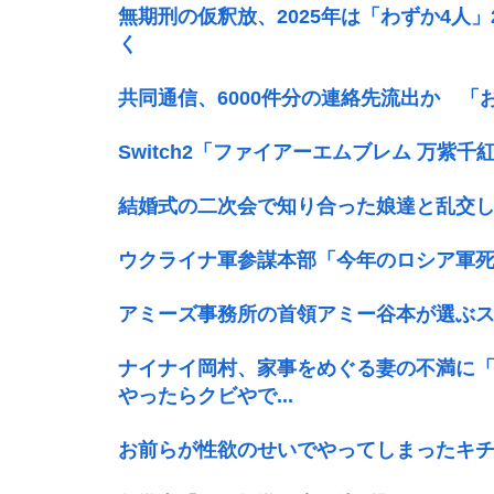
無期刑の仮釈放、2025年は「わずか4人」
く
共同通信、6000件分の連絡先流出か 
Switch2「ファイアーエムブレム 万紫千紅」
結婚式の二次会で知り合った娘達と乱交
ウクライナ軍参謀本部「今年のロシア軍死
アミーズ事務所の首領アミー谷本が選ぶス
ナイナイ岡村、家事をめぐる妻の不満に
やったらクビやで...
お前らが性欲のせいでやってしまったキ