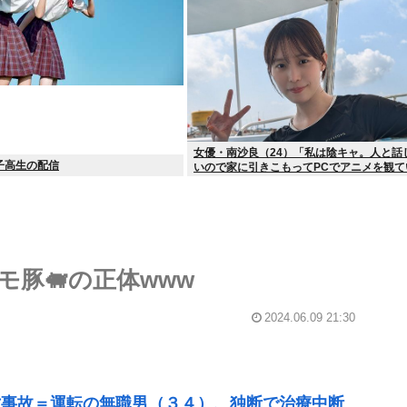
女優・南沙良（24）「私は陰キャ。人と話
子高生の配信
いので家に引きこもってPCでアニメを観て
豚🐖の正体www
2024.06.09 21:30
亡事故＝運転の無職男（３４）、独断で治療中断