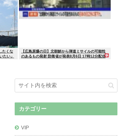
したくな
【広島原爆の日】北朝鮮から弾道ミサイルの可能性
いたい」
のあるもの発射 防衛省が発表8月6日 17時12分配信
カテゴリー
VIP