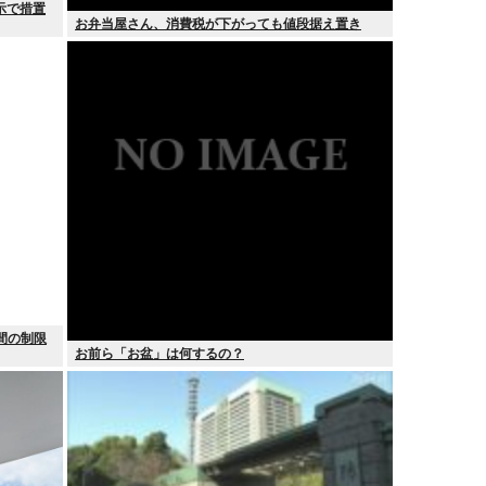
示で措置
お弁当屋さん、消費税が下がっても値段据え置き
時間の制限
お前ら「お盆」は何するの？