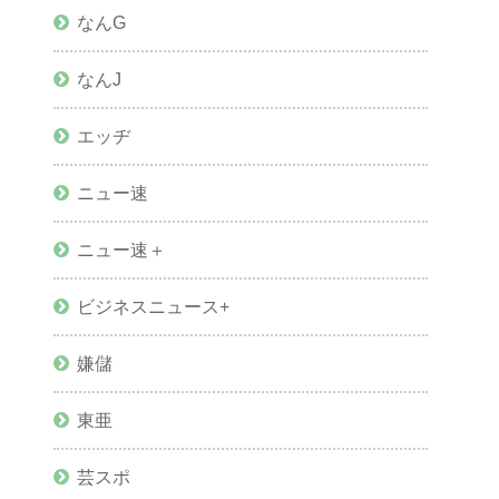
なんG
なんJ
エッヂ
ニュー速
ニュー速＋
ビジネスニュース+
嫌儲
東亜
芸スポ