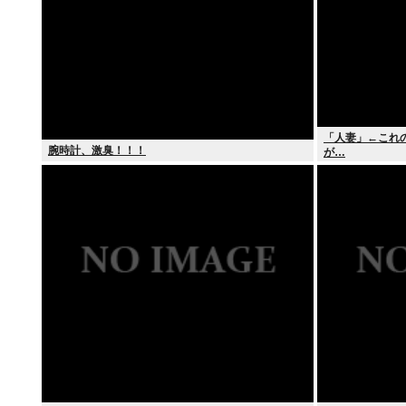
「人妻」←これ
腕時計、激臭！！！
が…