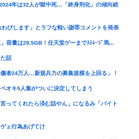
2024年は32人が獄中死…「終身刑化」の傾向続
「おわびします」とラフな軽い謝罪コメントを発表
容量は29.5GB！任天堂ゲーまでｽﾄﾚｰｼﾞ馬...
した話
傷者24万人…新規兵力の募集規模を上回る」！
ペオキ5人集がついに決定してしまう
「言ってくれたら済む話やん」になるみ「バイト
チゲェ行為あげてけ