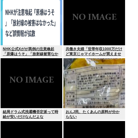
NHK公式Xがが異例の注意喚起
共働き夫婦「世帯年収1000万だけ
「原爆はうそ」「放射線被害なか
ど東京じゃマイホームが買えませ
った」SNS拡散情報めぐり「荒唐
ん 」
無稽」
結局ドラム式洗濯機否定派って時
おんJ民、たくあんの原料が分か
給が安いだけなんだよな
らない