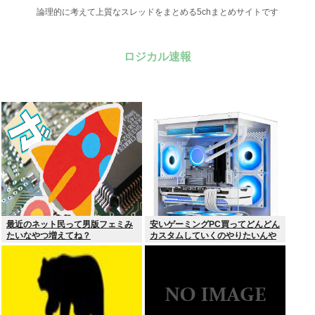
論理的に考えて上質なスレッドをまとめる5chまとめサイトです
ロジカル速報
最近のネット民って男版フェミみ
安いゲーミングPC買ってどんどん
たいなやつ増えてね？
カスタムしていくのやりたいんや
が