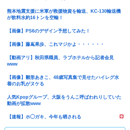
熊本地震支援に米軍が救援物資を輸送、KC-130輸送機
が飲料水約16トンを空輸！
【画像】PS6のデザイン予想してみた！
【画像】藤嶌果歩、これマジかよ・・・・・・
【動画アリ】秋田県職員、ラブホテルから記者会見
www
【画像】雛形あきこ、48歳写真集で見せたハイレグ水
着のお乳がヌケる
人気Kpopグループ、大阪をうんこ呼ばわれりしていた
動画が拡散www
【速報】ホ◯ガキ、今年も晒される