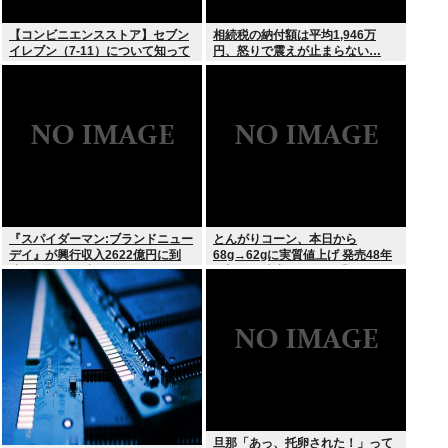
【コンビニエンスストア】セブン
相続税の納付額は平均1,946万
イレブン（7-11）について知って
円、怒りで震えが止まらない…
いること
『スパイダーマン:ブランドニュー
とんがりコーン、本日から
デイ』が興行収入2622億円に到
68g→62gに実質値上げ 発売48年
達！2週目も好調に推移へ
で初の箱縮小 メーカー「CO2も
1067トン削減できます笑」
旦那「あっ、托卵された！」って