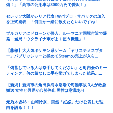
備！」「高市の公用車は3000万円で贅沢！」
セレッソ大阪がシリア代表FWパブロ・サバックの加入
を正式発表 「何曲か一緒に歌えたらいいですね！...
ブルガリアにドローンが侵入、ルーマニア国境付近で爆
発…当局「ウクライナ軍がよく使う機種」！
【悲報】大人気ポケモン系ゲーム「ヤリステメスブタ
ー」パブリッシャーと揉めてSteamの売上が入ら...
「備蓄している人は挙手してください」と町内会のミー
ティング、何の気なしに手を挙げてしまった結果…...
【新潟】新潟市の角田浜海水浴場で海難事故 3人が救急
搬送 女性と男児が心肺停止 男性は意識あり
元乃木坂46・山崎怜奈、突然「妊娠」だけ公表した理
由を語る！！！