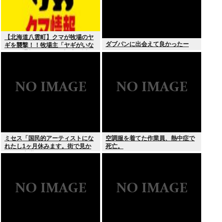
【北海道八雲町】クマが牧場のヤ
ダブパンに出会えて良かったー
ギを襲撃！！牧場主「ヤギがいな
い」と通報、ドローン調査で近く
の川でヤギを捕食する体長約1.8m
のクマ確認
ミセス「国民的アーティストにな
空調服を着てた作業員、熱中症で
れたし1ヶ月休みます。街で見か
死亡。
けても声掛けないでね」