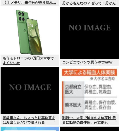
【 】メモリ、来年分が売り切れ…
分かるもんなの？ ぜってー分かん
ないだろ。
もうモトローラの3万円スマホで
コンビニでパンツ買うやつwww
よくないか
高級車さん、ちょっと駐車位置を
戦時中、大学で輸血の人体実験 患
はみ出しただけで晒される
者に動物の血使用、死亡例も
wwwWwwWWw