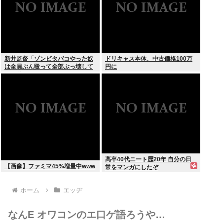
新井監督「ゾンビタバコやった奴
ドリキャス本体、中古価格100万
は全員ぶん殴って全部ぶっ壊して
円に
から辞めたい」
高卒40代ニート歴20年 自分の日
【画像】ファミマ45%増量中www
常をマンガにしたぞ
ホーム
エッヂ
なんE オワコンのエ口ゲ語ろうや…