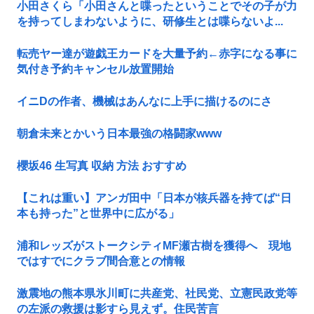
小田さくら「小田さんと喋ったということでその子が力
を持ってしまわないように、研修生とは喋らないよ...
転売ヤー達が遊戯王カードを大量予約←赤字になる事に
気付き予約キャンセル放置開始
イニDの作者、機械はあんなに上手に描けるのにさ
朝倉未来とかいう日本最強の格闘家www
櫻坂46 生写真 収納 方法 おすすめ
【これは重い】アンガ田中「日本が核兵器を持てば“日
本も持った”と世界中に広がる」
浦和レッズがストークシティMF瀬古樹を獲得へ 現地
ではすでにクラブ間合意との情報
激震地の熊本県氷川町に共産党、社民党、立憲民政党等
の左派の救援は影すら見えず。住民苦言