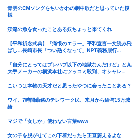
青雲のCMソングをちいかわの劇中歌だと思っていた模
様
渓流の魚を食ったことある奴ちょっと来てくれ
【平和祈念式典】「痛恨のエラー」平和宣言一文読み飛
ばし…長崎市長「つい熱くなって」NPT義務履行...
「自分にとってはプレハブ以下の地獄なんだけど」と某
大手メーカーの横浜本社にツッコミ殺到、オシャレ...
こいつは本物の天才だと思ったやつに会ったことある？
ワイ、7時間勤務のテレワーク民、来月から給与15万減
給
マジで「女しか」使わない言葉www
女の子を脱がせてこの下着だったら正直萎えるよな