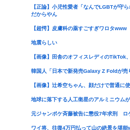
【正論】小児性愛者「なんでLGBTが守
だからやん
【超愕】皮膚科の薬すごすぎワロタwww
地震らしい
【画像】田舎のオフィスレディのTikTok
韓国人「日本で新発売Galaxy Z Fold
【画像】辻希空ちゃん、顔だけで普通に
地球に落下する人工衛星のアルミニウム
元ジャンポケ斉藤被告に懲役7年求刑 ロ
ワイ将、往復4万円払って山の絶景を堪能w