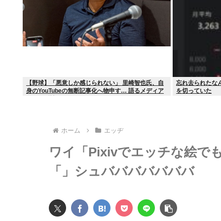
【野球】「悪意しか感じられない」 里崎智也氏、自
忘れ去られたなん
身のYouTubeの無断記事化へ物申す… 語るメディア
を切っていた
との関係性
ホーム
エッヂ
ワイ「Pixivでエッチな絵
「」シュバババババババ