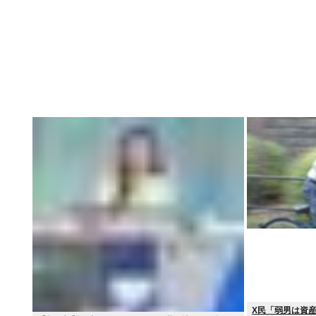
X民「弱男は資