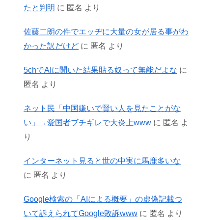
たと判明
に
匿名
より
佐藤二朗の件でエッヂに大量の女が居る事がわ
かった訳だけど
に
匿名
より
5chでAIに聞いた結果貼る奴って無能だよな
に
匿名
より
ネット民「中国嫌いで賢い人を見たことがな
い」→愛国者ブチギレで大炎上www
に
匿名
よ
り
インターネット見ると世の中実に馬鹿多いな
に
匿名
より
Google検索の「AIによる概要」の虚偽記載つ
いて訴えられてGoogle敗訴www
に
匿名
より