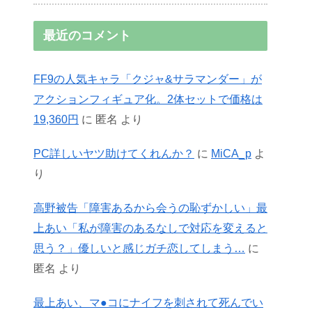
最近のコメント
FF9の人気キャラ「クジャ&サラマンダー」が
アクションフィギュア化。2体セットで価格は
19,360円
に
匿名
より
PC詳しいヤツ助けてくれんか？
に
MiCA_p
よ
り
高野被告「障害あるから会うの恥ずかしい」最
上あい「私が障害のあるなしで対応を変えると
思う？」優しいと感じガチ恋してしまう…
に
匿名
より
最上あい、マ●コにナイフを刺されて死んでい