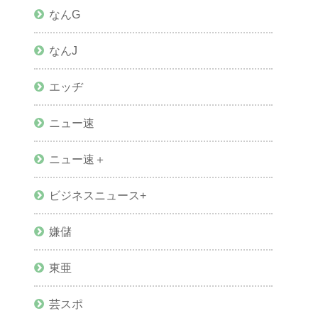
なんG
なんJ
エッヂ
ニュー速
ニュー速＋
ビジネスニュース+
嫌儲
東亜
芸スポ