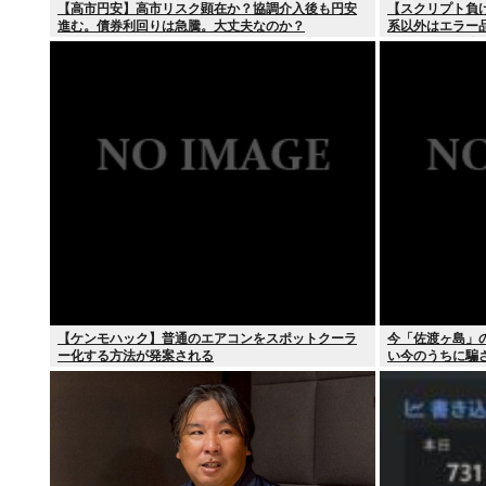
【高市円安】高市リスク顕在か？協調介入後も円安
【スクリプト負
進む。債券利回りは急騰。大丈夫なのか？
系以外はエラー
て、もっと具体
【ケンモハック】普通のエアコンをスポットクーラ
今「佐渡ヶ島」
ー化する方法が発案される
い今のうちに騙