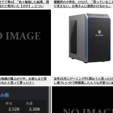
けてて草w】「色々勉強した結果、理
避難所の小学生、けなげ。「思っているこ
品だと気付いた【ガチ】」につい
り言えない。お母さんに迷惑かけるから」
的に話そうか
の地価が爆上がり中、お前らまだ安
去年10月にゲーミングPC買おうと思った
されたと思って買っとけ！
し後でいいやで時期逃したらうなぎ登りに
していった