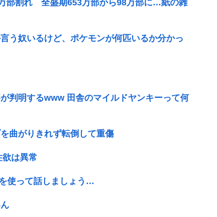
万部割れ 全盛期653万部から98万部に…紙の雑
か言う奴いるけど、ポケモンが何匹いるか分かっ
が判明するwww 田舎のマイルドヤンキーって何
ブを曲がりきれず転倒して重傷
性欲は異常
体を使って話しましょう…
いん