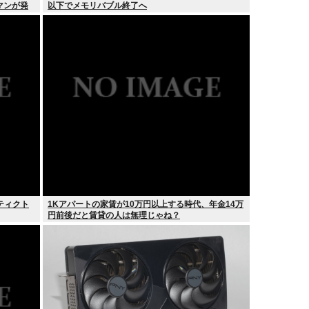
マンが発
以下でメモリバブル終了へ
のティクト
1Kアパートの家賃が10万円以上する時代、年金14万
円前後だと賃貸の人は無理じゃね？