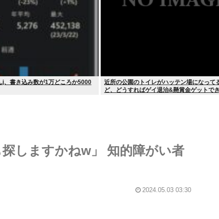
j、書き込み数が1万どころか5000
近所の公園のトイレがハッテン場になって
ど、どうすればゲイ退治&懸賞金ゲットで
でも探しますかねw」 知的障がい者
2024.05.03 03:30