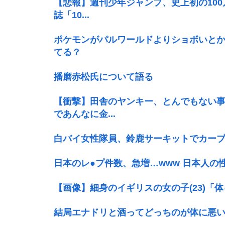
【悲報】週刊少年ジャンプ、史上初の100
誌「10...
ポケモンがパルワールドよりショボいと
てる？
播磨赤松氏について語る
【衝撃】田舎のヤンキー、とんでもない事
であんなに金...
白バイ女性隊員、鈴鹿サーキットでカー
日本のレ●プ件数、急増…www 日本人の
【画像】細身のイギリスの女の子(23)「
結局エナドリと酒ってどっちのが体に悪