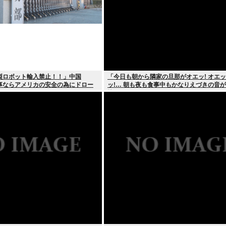
製ロボット輸入禁止！！」中国
「今日も朝から隣家の旦那がオエッ! オエッ!
事ならアメリカの安全の為にドロー
ッ!… 朝も夜も食事中もかなりえづきの音
るね？」
快な1日が始まります…」