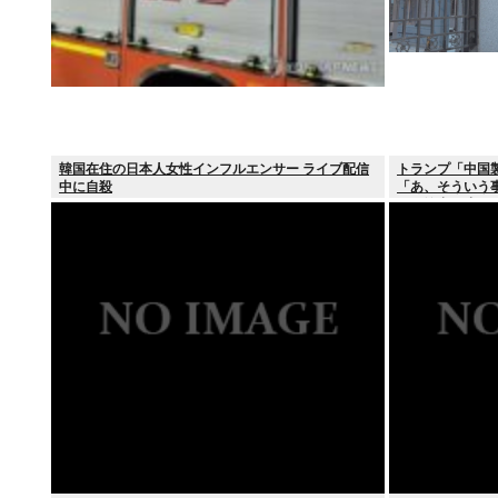
韓国在住の日本人女性インフルエンサー ライブ配信
トランプ「中国
中に自殺
「あ、そういう
ンの輸出も止め