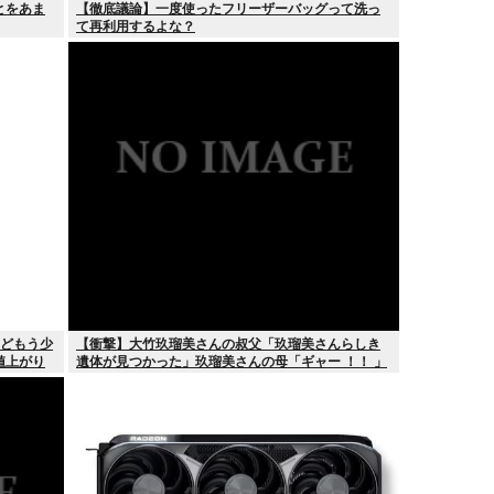
とをあま
【徹底議論】一度使ったフリーザーバッグって洗っ
て再利用するよな？
けどもう少
【衝撃】大竹玖瑠美さんの叔父「玖瑠美さんらしき
値上がり
遺体が見つかった」玖瑠美さんの母「ギャー ！！ 」