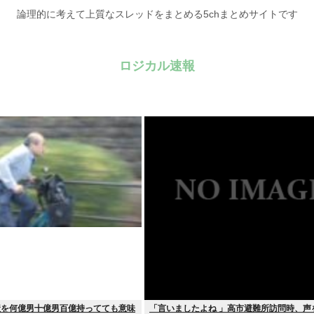
論理的に考えて上質なスレッドをまとめる5chまとめサイトです
ロジカル速報
産を何億男十億男百億持ってても意味
「言いましたよね 」高市避難所訪問時、声