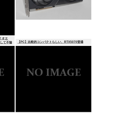
 オエ
【PC】比較的コンパクトらしい、RTX5070登場
がして不愉