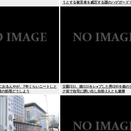
うとする被災者を威圧する謎のハゲガード
生
家におるんやが、7年くらいニートしと
父親(31)、娘(11)をレ●プした男(20)を娘
後の処理どうしよう
ク垢で自宅に誘い出し自助 2人とも逮捕