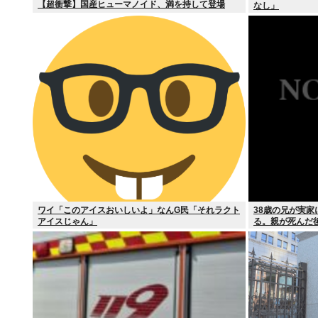
【超衝撃】国産ヒューマノイド、満を持して登場
なし」
ワイ「このアイスおいしいよ」なんG民「それラクト
38歳の兄が実
アイスじゃん」
る。親が死んだ