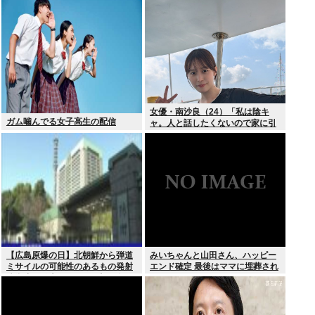
よ」
女優・南沙良（24）「私は陰キ
ガム噛んでる女子高生の配信
ャ。人と話したくないので家に引
きこもってPCでアニメを観ていた
い」
【広島原爆の日】北朝鮮から弾道
みいちゃんと山田さん、ハッピー
ミサイルの可能性のあるもの発射
エンド確定 最後はママに埋葬され
防衛省が発表8月6日 17時12分配
る
信