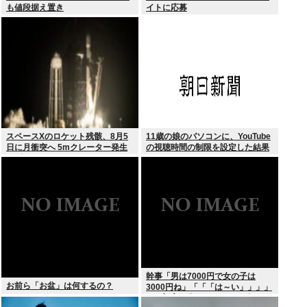
も値段据え置き
イトに応募
スペースXのロケット残骸、8月5
11歳の娘のパソコンに、YouTube
日に月衝突へ 5mクレーター発生
の視聴時間の制限を設定した結果
予測
幹事「男は7000円で女の子は
お前ら「お盆」は何するの？
3000円ね」「「「は～い」」」」
（ヽ´ん`）「あ？ ちょっと待て