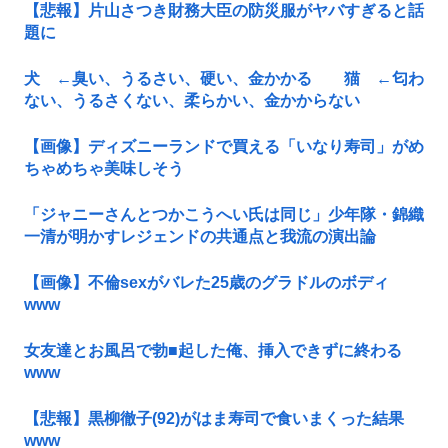
【悲報】片山さつき財務大臣の防災服がヤバすぎると話
題に
犬 ←臭い、うるさい、硬い、金かかる 猫 ←匂わ
ない、うるさくない、柔らかい、金かからない
【画像】ディズニーランドで買える「いなり寿司」がめ
ちゃめちゃ美味しそう
「ジャニーさんとつかこうへい氏は同じ」少年隊・錦織
一清が明かすレジェンドの共通点と我流の演出論
【画像】不倫sexがバレた25歳のグラドルのボディ
www
女友達とお風呂で勃■起した俺、挿入できずに終わる
www
【悲報】黒柳徹子(92)がはま寿司で食いまくった結果
www