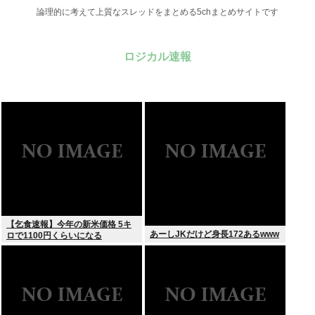
論理的に考えて上質なスレッドをまとめる5chまとめサイトです
ロジカル速報
【乞食速報】今年の新米価格 5キ
あーしJKだけど身長172あるwww
ロで1100円くらいになる