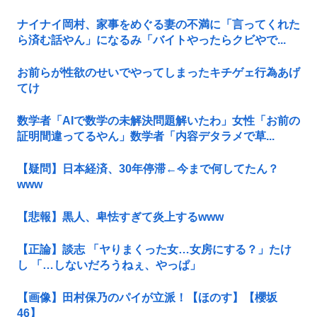
ナイナイ岡村、家事をめぐる妻の不満に「言ってくれた
ら済む話やん」になるみ「バイトやったらクビやで...
お前らが性欲のせいでやってしまったキチゲェ行為あげ
てけ
数学者「AIで数学の未解決問題解いたわ」女性「お前の
証明間違ってるやん」数学者「内容デタラメで草...
【疑問】日本経済、30年停滞←今まで何してたん？
www
【悲報】黒人、卑怯すぎて炎上するwww
【正論】談志 「ヤりまくった女…女房にする？」たけ
し 「…しないだろうねぇ、やっぱ」
【画像】田村保乃のパイが立派！【ほのす】【櫻坂
46】