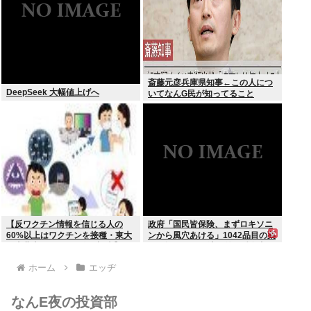
斎藤元彦兵庫県知事←この人につ
DeepSeek 大幅値上げへ
いてなんG民が知ってること
【反ワクチン情報を信じる人の
政府「国民皆保険、まずロキソニ
60%以上はワクチンを接種・東大
ンから風穴あける」1042品目の薬
と東北大が3万1000人を調査】ワ
価4分の1を保険適用外で財布直
クチン忌避と、信じている誤情報
撃、2027年3月開始
ホーム
エッヂ
の多さの双方に共通する要因は若
年、低収入、SNSから情報を得て
いる
なんE夜の投資部