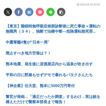
2024.04.24 23:30
【東京】睡眠時無呼吸症候群診断後に死亡事故＝運転の
無職男（３４）、独断で治療中断―危険運転致死罪...
中露軍艦4隻が“日本一周”
廃止すべき地方空港は？！
熊本地震、発生後に居酒屋店内から温泉が吹き出す
平和の日に黙祷もせずデモで暴れるパヨクさんたち
【神企業】任天堂、熊本に5000万円寄付
警官が発砲→「適正だったか調査」するわけ…実は銃を
構えただけで警察本部長まで報告！