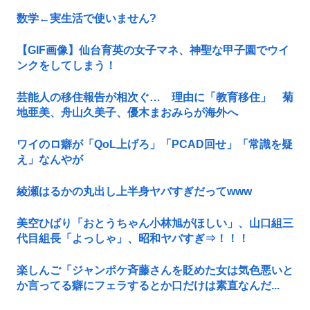
数学←実生活で使いません?
【GIF画像】仙台育英の女子マネ、神聖な甲子園でウイ
ンクをしてしまう！
芸能人の移住報告が相次ぐ… 理由に「教育移住」 菊
地亜美、舟山久美子、優木まおみらが海外へ
ワイのロ癖が「QoL上げろ」「PCAD回せ」「常識を疑
え」なんやが
綾瀬はるかの丸出し上半身ヤバすぎだってwww
美空ひばり「おとうちゃん小林旭がほしい」、山口組三
代目組長「よっしゃ」、昭和ヤバすぎ⇒！！！
楽しんご「ジャンポケ斉藤さんを貶めた女は気色悪いと
か言ってる癖にフェラするとか口だけは素直なんだ...