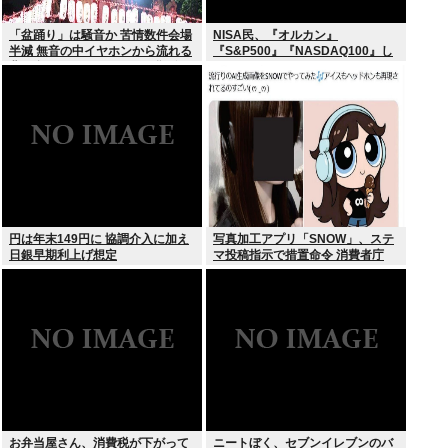
「盆踊り」は騒音か 苦情数件会場
NISA民、『オルカン』
半減 無音の中イヤホンから流れる
『S&P500』『NASDAQ100』し
曲に合わせ踊るサイレント盆ダン
か買わない
スも
円は年末149円に 協調介入に加え
写真加工アプリ「SNOW」、ステ
日銀早期利上げ想定
マ投稿指示で措置命令 消費者庁
お弁当屋さん、消費税が下がって
ニートぼく、セブンイレブンのバ