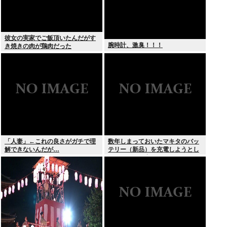
彼女の実家でご飯頂いたんだがす
腕時計、激臭！！！
き焼きの肉が鶏肉だった
「人妻」←これの良さがガチで理
数年しまっておいたマキタのバッ
解できないんだが…
テリー（新品）を充電しようとし
たらエラーで充電できないんだ
が！復活させる方法教えろ