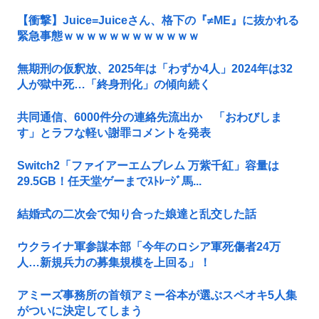
【衝撃】Juice=Juiceさん、格下の『≠ME』に抜かれる
緊急事態ｗｗｗｗｗｗｗｗｗｗｗｗ
無期刑の仮釈放、2025年は「わずか4人」2024年は32
人が獄中死…「終身刑化」の傾向続く
共同通信、6000件分の連絡先流出か 「おわびしま
す」とラフな軽い謝罪コメントを発表
Switch2「ファイアーエムブレム 万紫千紅」容量は
29.5GB！任天堂ゲーまでｽﾄﾚｰｼﾞ馬...
結婚式の二次会で知り合った娘達と乱交した話
ウクライナ軍参謀本部「今年のロシア軍死傷者24万
人…新規兵力の募集規模を上回る」！
アミーズ事務所の首領アミー谷本が選ぶスペオキ5人集
がついに決定してしまう