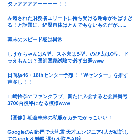
タァアアアアーーーー！！
左遷された財務省エリートに待ち受ける運命がやばすぎ
る！と話題に、経歴自体はとんでもないものだが…...
幕末のスピード感は異常
しずかちゃんはA型、スネ夫はB型、のび太はO型、ド
ラえもんは？医師国家試験で必ず出題www
日向坂46・18thセンター予想！「Wセンター」を推す
声多し！！
山崎怜奈のファンクラブ、新たに入会すると会員番号
3700台後半になる模様www
【画像】朝倉未来の私服がガチでかっこいい！
GoogleのAI部門で大地震 天才エンジニア4人が結託し
てGoogleを離脱 遅れを取るAI競...