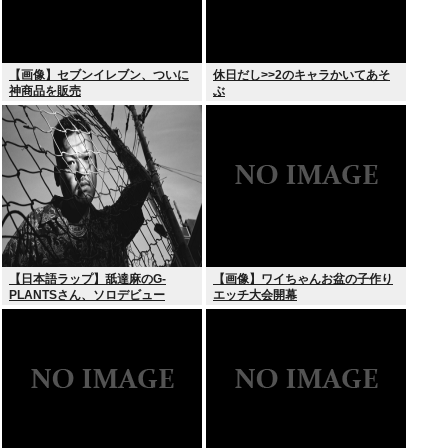
【画像】セブンイレブン、ついに
休日だし>>2のキャラかいてあそ
神商品を販売
ぶ
【日本語ラップ】舐達麻のG-
【画像】ワイちゃんお盆の子作り
PLANTSさん、ソロデビュー
エッチ大会開幕