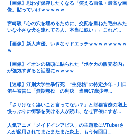
【画像】思わず保存したくなる「笑える画像・最高な画
像」貼っていけｗｗｗｗｗ
宮崎駿「心の穴を埋めるために、交配を重ねた毛虫みた
いな小さな犬を連れてる人、本当に醜い」←これど...
【画像】新人声優、いきなりドエッチｗｗｗｗｗｗｗｗ
ｗ
【画像】イオンの店頭に貼られた『ポケカの販売案内』
が強気すぎると話題にｗｗｗｗ
【速報】江別大学生暴行死 “主犯格”の特定少年・川口
侑斗被告に「無期懲役」の判決 当時17歳少年...
「さりげなく凄いこと言ってない？」と財務官僚の増上
慢っぷりに衝撃を受ける人が続出、なぜ官僚にすぎ...
人気アニメ「メイドインアビス」の主題歌にVTuberさ
んが起用されてまたまたまた炎上、もう何回目...