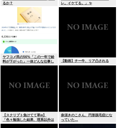
るか？
レ。イケてる。」 ✨
ヤフコメ民の56%「この一年で給
【動画】チー牛、リア凸される
料が下がった」一体どんな仕事し
てんだよこいつら！？
【スクリプト負けてて草w】
奈須きのこさん、円形脱毛症にな
「色々勉強した結果、理系以外は
っていた…
エラー品だと気付いた【ガチ】」