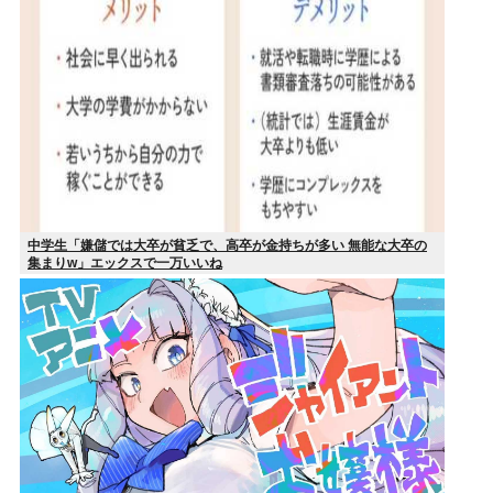
中学生「嫌儲では大卒が貧乏で、高卒が金持ちが多い 無能な大卒の
集まりw」エックスで一万いいね