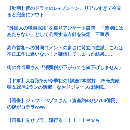
【動画】昔のドラマのレ●プシーン、リアルすぎて今見
ると完全にアウト
“外国人の職員採用”を巡りアンケート設問 「差別には
あたらない」として公表する方針を決定 三重県
高市首相への賛同コメントの多さに苛立つ左派、これは
不正工作に違いない！と確信してしまった結果……
街の弁当屋さん「消費税が下がっても値下げしません」
【ド軍】大谷翔平が今季初の1試合2本塁打 25号先頭
弾＆26号2ランの活躍 なおドジャースは逆転...
【画像】ジェフ・ベゾスさん（資産約43兆7700億円）
の嫁がコチラwww
【画像】見せブラ、流行る！！！！！⇒ｗｗ