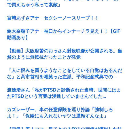
で買えちゃう私って素敵」
宮﨑あずさアナ セクシーノースリーブ！！
鈴木奈穂子アナ 袖口からインナーチラ見え！！【GIF
動画あり】
【動画】大阪府警のおっさん射殺映像が公開される。当
然のように無抵抗だったことが発覚
「人に恨みを買うようなことをしている自覚はあるんだ
な」と高市首相を嘲笑った左派、平和記念式典での...
渡邊渚さん「私がPTSDと診断された当時、世間にはま
だPTSDという言葉は浸透していませんでした...
カズレーザー、車の任意保険を巡り持論「強制しろ
よ！」「保険にも入れないヤツは運転すんなよ」