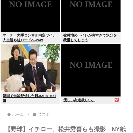
マーチ→大手コンサル内定ワイ、
被災地のトイレが臭すぎて水分を
人生勝ち組ロードへwww
我慢してしまう
韓国で自殺配信した日本のキャバ
優しい友達欲しい。
嬢
ホーム
芸スポ
【野球】イチロー、松井秀喜らも撮影 NY紙