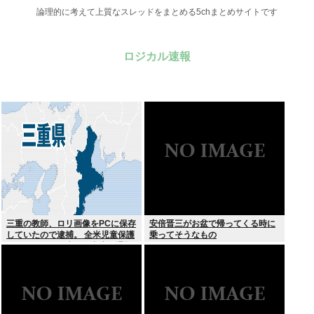
論理的に考えて上質なスレッドをまとめる5chまとめサイトです
ロジカル速報
三重の教師、ロリ画像をPCに保存
安倍晋三がお盆で帰ってくる時に
していたので逮捕。 全米児童保護
乗ってそうなもの
センターから日本の警察庁に通報
が来る。