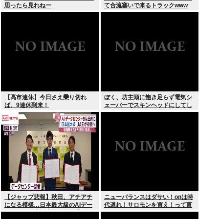
思ったら見れねー
て合流塞いで来るトラックwww
【高市連休】今日さえ乗り切れ
ぼく、坊主頭に飽き足らず電気シ
ば、9連休到来！
ェーバーでスキンヘッドにしてし
まう
【ジャップ悲報】秋田、アチアチ
ニューバランスはダサい！onは時
になる模様…日本最大級のAIデー
代遅れ！サロモンを買え！って言
タセンター建設決定！整備費は2
われたから買ったんやが