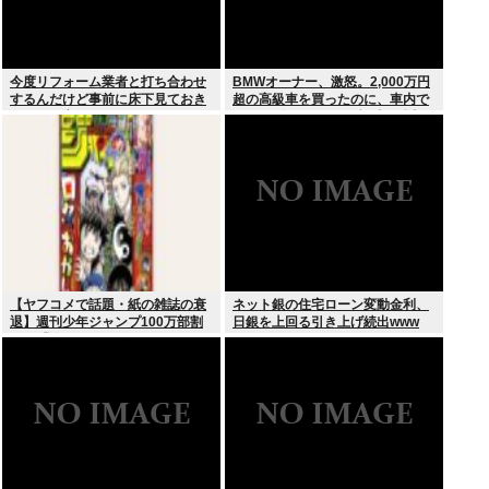
今度リフォーム業者と打ち合わせ
BMWオーナー、激怒。2,000万円
するんだけど事前に床下見ておき
超の高級車を買ったのに、車内で
たいって言われたんだけどそうい
スパイダーマンCMの視聴を強制
うものなの？
されてしまう。
【ヤフコメで話題・紙の雑誌の衰
ネット銀の住宅ローン変動金利、
退】週刊少年ジャンプ100万部割
日銀を上回る引き上げ続出www
れは「終わり」の始まりか