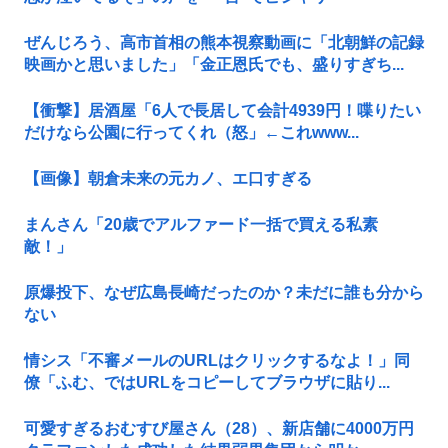
ぜんじろう、高市首相の熊本視察動画に「北朝鮮の記録
映画かと思いました」「金正恩氏でも、盛りすぎち...
【衝撃】居酒屋「6人で長居して会計4939円！喋りたい
だけなら公園に行ってくれ（怒」←これwww...
【画像】朝倉未来の元カノ、エ口すぎる
まんさん「20歳でアルファード一括で買える私素
敵！」
原爆投下、なぜ広島長崎だったのか？未だに誰も分から
ない
情シス「不審メールのURLはクリックするなよ！」同
僚「ふむ、ではURLをコピーしてブラウザに貼り...
可愛すぎるおむすび屋さん（28）、新店舗に4000万円