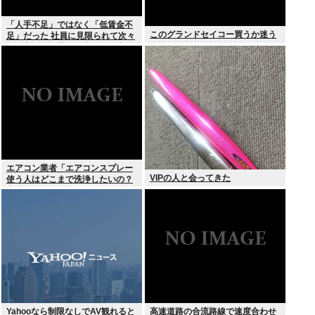
「人手不足」ではなく「低賃金不
このグランドセイコー買うか迷う
足」だった 社員に見限られて次々
と倒産する企業が過去最多 給与ア
ップが大嘘の現実
エアコン業者「エアコンスプレー
VIPの人と会ってきた
使う人はどこまで洗浄したいの？
室内に風を送り込んでるファンは
汚いままですよ」331.5万バズ
Yahooなら制限なしでAV観れると
高速道路の合流路線で速度合わせ