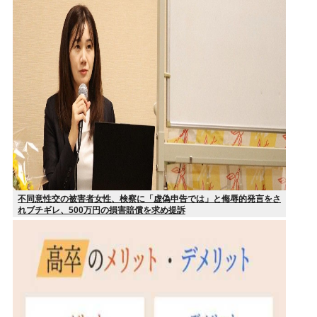
不同意性交の被害者女性、検察に「虚偽申告では」と侮辱的発言をさ
れブチギレ、500万円の損害賠償を求め提訴