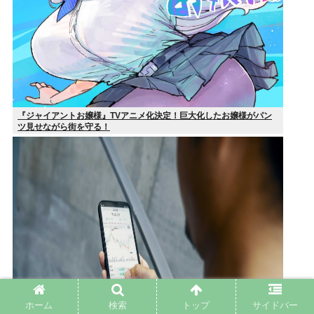
『ジャイアントお嬢様』TVアニメ化決定！巨大化したお嬢様がパン
ツ見せながら街を守る！
ホーム
検索
トップ
サイドバー