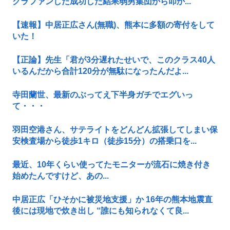
クラファンした成功した結果弱男集団から叩か...
【速報】中居正広さん(無職)、熊本に多額の寄付をして
いた！
【正論】先生「君が3分遅れたせいで、このクラス40人
いるんだから合計120分が無駄になったんだよ...
寺田蘭世、最新のぶってえ下半身ガチでエグいっ
て・・・
羽田空港さん、サテライトをどんどん拡張してしまい保
安検査場から徒歩1キロ（徒歩15分）の搭乗口を...
最近、10年くらい使ってたモニターが流石に焼き付き
始めたんですけど、あの...
中居正広「ひそかに被災地支援」か 16年の熊本地震直
後には現地で炊き出し “誰にも知られなくて良...