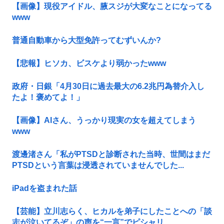
【画像】現役アイドル、腋スジが大変なことになってる
www
普通自動車から大型免許ってむずいんか?
【悲報】ヒソカ、ビスケより弱かったwww
政府・日銀「4月30日に過去最大の6.2兆円為替介入し
たよ！褒めてよ！」
【画像】AIさん、うっかり現実の女を超えてしまう
www
渡邊渚さん「私がPTSDと診断された当時、世間はまだ
PTSDという言葉は浸透されていませんでした...
iPadを盗まれた話
【芸能】立川志らく、ヒカルを弟子にしたことへの「談
志が泣いてるぞ」の声を“一言”でピシャリ