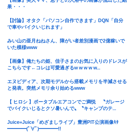
【画像】美人ママ、息子との入浴中の画像が流出した結
果・・・
【討論】オタク「パソコン自作できます」DQN「自分
で車やバイクいじれます」
みい山の亜月ねねさん、障がい者差別漫画で2億稼いで
いた模様www
【画像】俺たちの姫、佳子さまのお気に入りのドレスが
こちらです←コレは可愛過ぎるw w w w w...
エヌビディア、次期モデルから搭載メモリを半減させる
と発表。突然メモリ余り始めるwww
【 ヒロシ 】ポータブルエアコンでご満悦 〝ガレージ
でバイクいじるとクソ暑いんで〟〝キャンプのテ...
Juice=Juice「めざましライブ」豊洲PIT公演画像ｷﾀ
━━━━(ﾟ∀ﾟ)━━━━!!