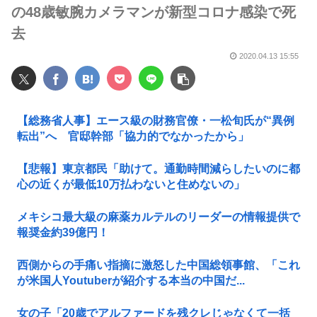
の48歳敏腕カメラマンが新型コロナ感染で死
去
2020.04.13 15:55
【総務省人事】エース級の財務官僚・一松旬氏が“異例
転出”へ 官邸幹部「協力的でなかったから」
【悲報】東京都民「助けて。通勤時間減らしたいのに都
心の近くが最低10万払わないと住めないの」
メキシコ最大級の麻薬カルテルのリーダーの情報提供で
報奨金約39億円！
西側からの手痛い指摘に激怒した中国総領事館、「これ
が米国人Youtuberが紹介する本当の中国だ...
女の子「20歳でアルファードを残クレじゃなくて一括