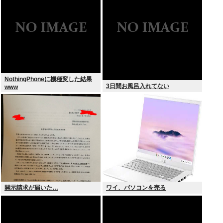
兆円！
NothingPhoneに機種変した結果
3日間お風呂入れてない
www
開示請求が届いた…
ワイ、パソコンを売る