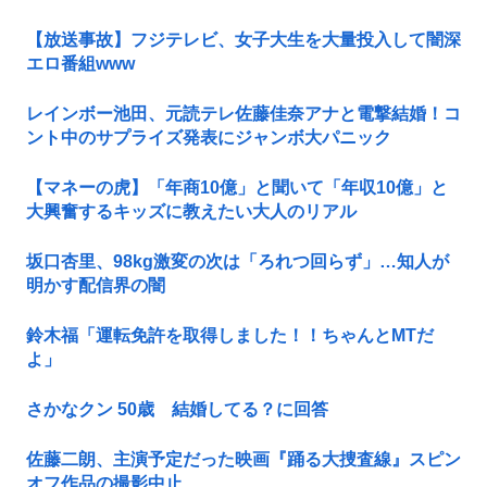
【放送事故】フジテレビ、女子大生を大量投入して闇深
エロ番組www
レインボー池田、元読テレ佐藤佳奈アナと電撃結婚！コ
ント中のサプライズ発表にジャンボ大パニック
【マネーの虎】「年商10億」と聞いて「年収10億」と
大興奮するキッズに教えたい大人のリアル
坂口杏里、98kg激変の次は「ろれつ回らず」…知人が
明かす配信界の闇
鈴木福「運転免許を取得しました！！ちゃんとMTだ
よ」
さかなクン 50歳 結婚してる？に回答
佐藤二朗、主演予定だった映画『踊る大捜査線』スピン
オフ作品の撮影中止