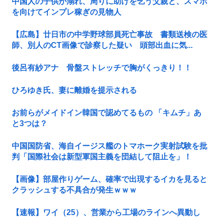
中国人の子供が溺れ、周りに助けを乞う父親と、スマホ
を向けてインプレ稼ぎの見物人
【広島】廿日市の中学野球部員死亡事故 書類送検の医
師、別人のCT画像で診察した疑い 頭部出血に気...
後呂有紗アナ 骨盤ストレッチで胸がくっきり！！
ひろゆき氏、妻に離婚を提示される
お前らがメイドイン韓国で認めてるもの 「キムチ」あ
と3つは？
中国国防省、海自イージス艦のトマホーク実射試験を批
判「国際社会は新型軍国主義を団結して阻止を」！
【画像】部屋作りゲーム、確率で出現するイカを見ると
クラッシュする不具合が発生ｗｗｗ
【速報】ワイ（25）、営業から工場のラインへ異動し