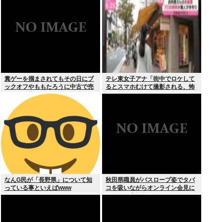
糞ゲーを掴まされてもその日にブ
テレ東女子アナ「街中でロケして
ックオフやももたろうに中古で売
るとスマホむけて撮影される、怖
りつける事ができなくなる時代に
いからやめてね」
突入
なんG民が「長野県」について知
秋田県職員がバスローブ姿でタバ
っている事といえばwww
コを吸いながらオンライン会見に
どこのお貴族様だよw