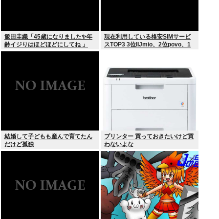
飯田圭織「45歳になりました✨年
現在利用している格安SIMサービ
齢イジりはほどほどにしてね 」
スTOP3 3位IIJmio、2位povo、1
位ahamo
結婚して子どもも産んで育てたん
プリンター 買っておきたいけど買
だけど孤独
わないよな