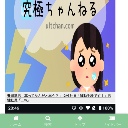
豊田章男「車ってなんだと思う？ 」女性社員「移動手段です！」男
性社員「…w」
ホーム
検索
トップ
サイドバー