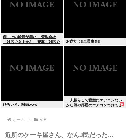
僕「上の騒音が凄い」 管理会社
お盆だよ‼全員集合‼
「対応できません」 警察「対応で
きません」
一人暮らしで寝室にエアコンない
ひろいき、離婚www
から隣の部屋のエアコンつけてる
ホーム
VIP
近所のケーキ屋さん、なんJ民だった…