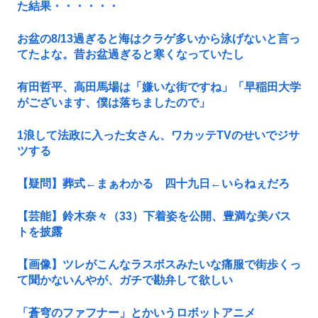
た結果・・・・・・
お盆の8/13過ぎると海はクラゲ多いから泳げないと言っ
てたよな。昔お盆過ぎると寒くなっていたし
有田哲平、高田馬場は「嫌いな街ですね」「早稲田大学
がございます、僕は落ちましたので」
1浪して法政に入った女さん、ワカッテTVのせいでジサ
ツする
【疑問】葬式←まぁわかる 四十九日←いらねぇだろ
【芸能】鈴木奈々（33）下着姿を公開、豊満な美バス
トを披露
【画像】ツレがこんなラスボスみたいな痛服で街歩くっ
て聞かないんやが、ガチで勘弁して欲しい
「蒼穹のファフナー」とかいうロボットアニメ