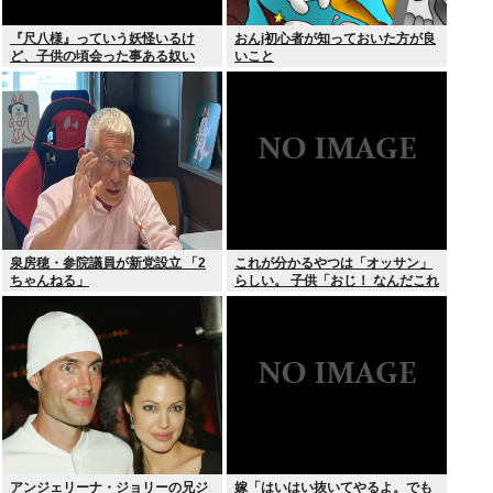
『尺八様』っていう妖怪いるけ
おんj初心者が知っておいた方が良
ど、子供の頃会った事ある奴い
いこと
る？？
泉房穂・参院議員が新党設立 「2
これが分かるやつは「オッサン」
ちゃんねる」
らしい。 子供「おじ！ なんだこれ
は！」
アンジェリーナ・ジョリーの兄ジ
嫁「はいはい抜いてやるよ。でも