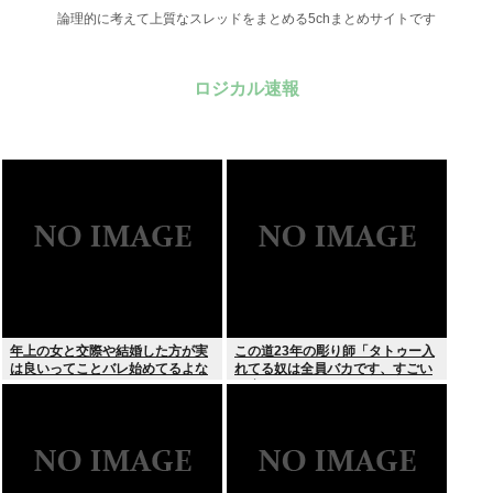
論理的に考えて上質なスレッドをまとめる5chまとめサイトです
ロジカル速報
年上の女と交際や結婚した方が実
この道23年の彫り師「タトゥー入
は良いってことバレ始めてるよな
れてる奴は全員バカです、すごい
民度低い」