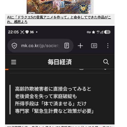
AIに「ドラクエ5の昔風アニメを作って」と命令してできた作品がこ
れ、感想よろ