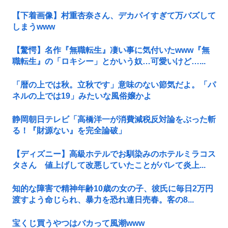
【下着画像】村重杏奈さん、デカパイすぎて万バズして
しまうwww
【驚愕】名作『無職転生』凄い事に気付いたwww『無
職転生』の「ロキシー」とかいう奴…可愛いけど…...
「暦の上では秋。立秋です」意味のない節気だよ。「パ
ネルの上では19」みたいな風俗嬢かよ
静岡朝日テレビ「高橋洋一が消費減税反対論をぶった斬
る！『財源ない』を完全論破」
【ディズニー】高級ホテルでお馴染みのホテルミラコス
タさん 値上げして改悪していたことがバレて炎上...
知的な障害で精神年齢10歳の女の子、彼氏に毎日2万円
渡すよう命じられ、暴力を恐れ連日売春。客の8...
宝くじ買うやつはバカって風潮www