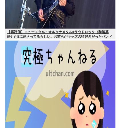
【再評価】ニューメタル・オルタナメタル=ラウドロック（和製英
語）がZに刺さってるらしい。お前らがキッズの頃好きだったバンド
は何？