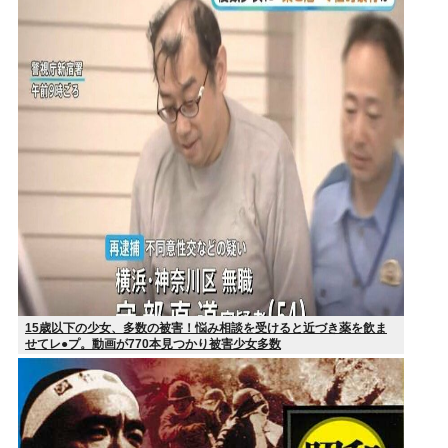
15歳以下の少女、多数の被害！悩み相談を受けると近づき薬を飲ま
せてレ●プ。動画が770本見つかり被害少女多数