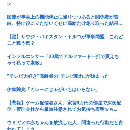
レ
国連が事実上の機能停止に陥りつつあると関係者が告
白、特に役に立たないくせに高給だけ毟り取った結果...
【謎】サウジ・パキスタン・トルコが軍事同盟…これど
こと戦う気？
インフルエンサー「20歳でアルファード一括で買えち
ゃう私って素敵」
"テレビ大好き"高齢者の｢テレビ離れ｣が始まった
伊集院光「カレーにじゃがいもはいらない」
【悲報】ゲーム配信者さん、家賃8万円の部屋で深夜配
信→管理会社から厳重注意されてお気持ち表明ｗｗ...
ウミガメの赤ちゃんを放流した人、間違った行動だと言
われてしまう