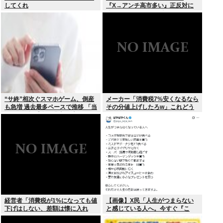
してくれ
『X→アンチ高市多い』正反対に
分かれてしまう。一体なぜ？？？
“サ終”相次ぐスマホゲーム、倒産
メーカー「消費税7%安くなるなら
も急増 過去最多ペースで推移 「当
その分値上げしたろw」これどう
たれば一攫千金」過去の時代に
すんの？
経営者「消費税が1%になっても値
【画像】X民「人生がつまらない
下げはしない、差額は懐に入れ
と感じている人へ。今すぐ『こ
る」
れ』をやってください。」6.9万い