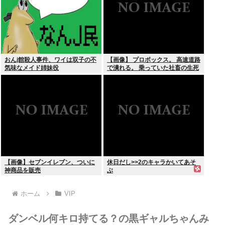
おんj館殺人事件、ワイは双子の不
【画像】 プロボックス。 高速道路
気味なメイド姉妹役
で潰れる。 乗っていた社畜の生死
不明
【画像】セブンイレブン、ついに
休日だし>>2のキャラかいてあそ
神商品を販売
ぶ
ホーム
VIP
ダンベル何キロ持てる？の黒ギャルちゃんみ