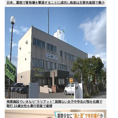
日本、重税で富裕層を撃退することに成功し格差は主要先進国で最小
商業施設でいきなり"ラリアット" 面識ない女子中学生の顎を右腕で
殴打 22歳女性を暴行容疑で逮捕