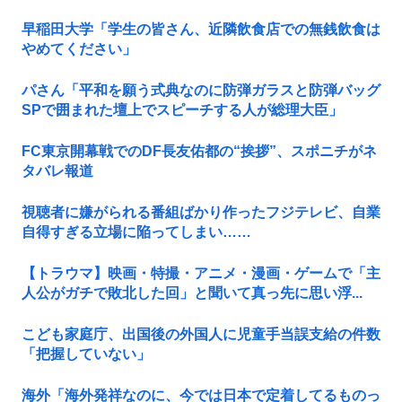
早稲田大学「学生の皆さん、近隣飲食店での無銭飲食は
やめてください」
パさん「平和を願う式典なのに防弾ガラスと防弾バッグ
SPで囲まれた壇上でスピーチする人が総理大臣」
FC東京開幕戦でのDF長友佑都の“挨拶”、スポニチがネ
タバレ報道
視聴者に嫌がられる番組ばかり作ったフジテレビ、自業
自得すぎる立場に陥ってしまい……
【トラウマ】映画・特撮・アニメ・漫画・ゲームで「主
人公がガチで敗北した回」と聞いて真っ先に思い浮...
こども家庭庁、出国後の外国人に児童手当誤支給の件数
「把握していない」
海外「海外発祥なのに、今では日本で定着してるものっ