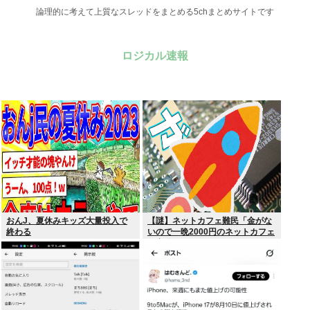
論理的に考えて上質なスレッドをまとめる5chまとめサイトです
ロジカル速報
おんJ、夏休みキッズ大量投入で
【謎】ネットカフェ難民「金がな
終わる
いので一晩2000円のネットカフェ
に寝泊まりしてます…」←これ