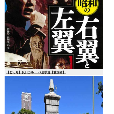
【どっち】反日カルト vs全学連【愛国者】