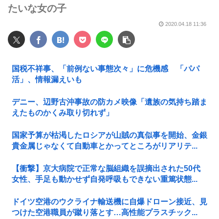
たいな女の子
2020.04.18 11:36
国税不祥事、「前例ない事態次々」に危機感 「パパ
活」、情報漏えいも
デニー、辺野古沖事故の防カメ映像「遺族の気持ち踏ま
えたものかくみ取り切れず」
国家予算が枯渇したロシアが山賊の真似事を開始、金銀
貴金属じゃなくて自動車とかってところがリアリテ...
【衝撃】京大病院で正常な脳組織を誤摘出された50代
女性、手足も動かせず自発呼吸もできない重篤状態...
ドイツ空港のウクライナ輸送機に自爆ドローン接近、見
つけた空港職員が蹴り落とす…高性能プラスチック...