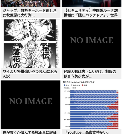
ジャップ、無料キーボード欲しさ
【セキュリティ】中国製ルータ20
に秋葉原に大行列…
機種に「隠しバックドア」、世界
10万台超か…35秒ごとに外部通信
判明
ワイより将棋強いやつおんjにおら
経験人数は夫・1人だけ。制服の
ん説
似合う美少女が…
俺が買うか悩んでる靴正直に評価
『YouTube→高市支持多い』