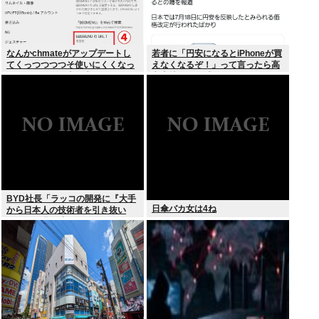
なんかchmateがアップデートし
若者に「円安になるとiPhoneが買
てくっつつつつそ使いにくくなっ
えなくなるぞ！」って言ったら高
たんだけど？作者馬鹿なの？死ぬ
市支持する奴減りそうだよな
の？
BYD社長「ラッコの開発に『大手
日傘バカ女は4ね
から日本人の技術者を引き抜い
た』って噂は嘘。開発チームに日
本人は0人です」