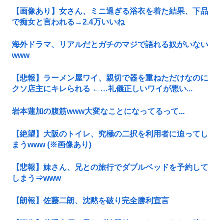
【画像あり】女さん、ミニ過ぎる浴衣を着た結果、下品
で痴女と言われる→2.4万いいね
海外ドラマ、リアルだとガチのマジで語れる奴がいない
www
【悲報】ラーメン屋ワイ、親切で器を重ねただけなのに
クソ店主にキレられる ←…礼儀正しいワイが悪い...
岩本蓮加の腹筋www大変なことになってるって...
【絶望】大阪のトイレ、究極の二択を利用者に迫ってし
まうwww (※画像あり)
【悲報】妹さん、兄との旅行でダブルベッドを予約して
しまう⇒www
【朗報】佐藤二朗、沈黙を破り完全勝利宣言