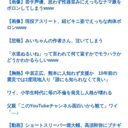
【画像】若手声優、思わず性器並みにえっちなナマ腋を
ボロンしてしまうwww
【画像】現役アスリート、紐ビキニ姿でえっちな肉体ボ
ロンwww
【悲報】みいちゃんの作者さん、泣いてしまう
「水道ぬるいね」って言われて何て返すかでモラハラか
どうかわかるらしいwww
【胸熱】中居正広、熊本に人知れず支援か 10年前の
震災では3度現地入り「誰にも知られなくて良い」
ワイ、小学生時代に母の不倫を発見し人格が壊れる
父親「このYouTubeチャンネル面白いから観て」ワイ
「…」
【動画】ショートスリーパー堀大輔、高須幹弥にブチギ