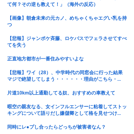
て何？その逆も教えて！」（海外の反応）
【画像】朝倉未来の元カノ、めちゃくちゃエグい乳を持
つ
【悲報】ジャンポケ斉藤、ロケバスでフェラさせてすべ
てを失う
正直地方都市が一番住みやすいよな
【悲報】ワイ（28）、中学時代の同窓会に行った結果
マジで絶望してしまう・・・・・・理由がこちら・...
片道10km以上通勤してる奴、おすすめの車教えて
暇空の親友なる、女インフルエンサーに粘着してストッ
キングについて語りだし嫌儲卿として格を見せつけ...
同時にレ●プし合ったらどっちが被害者なん？