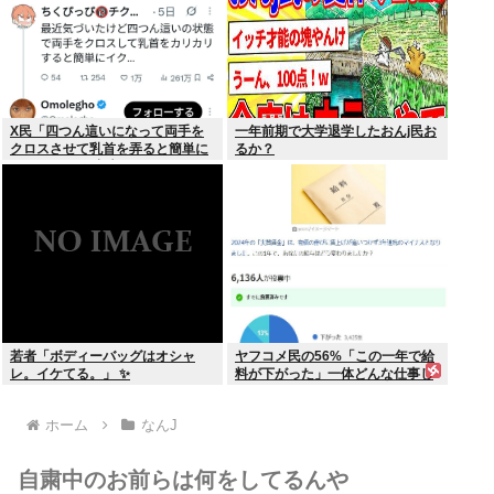
X民「四つん這いになって両手を
一年前期で大学退学したおんj民お
クロスさせて乳首を弄ると簡単に
るか？
イケる」 これ出来ないヤツはゲイ
若者「ボディーバッグはオシャ
ヤフコメ民の56%「この一年で給
レ。イケてる。」 ✨
料が下がった」一体どんな仕事し
てんだよこいつら！？
ホーム
なんJ
自粛中のお前らは何をしてるんや