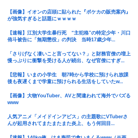
【画像】イオンの店頭に貼られた『ポケカの販売案内』
が強気すぎると話題にｗｗｗｗ
【速報】江別大学生暴行死 “主犯格”の特定少年・川口
侑斗被告に「無期懲役」の判決 当時17歳少年...
「さりげなく凄いこと言ってない？」と財務官僚の増上
慢っぷりに衝撃を受ける人が続出、なぜ官僚にすぎ...
【悲報】いまの小学生 朝7時から学校に預けられ放課
後も夜遅くまで学童に預けられる生活をしていたw...
【画像】大物YouTuber、AVと間違われて海外でバズる
www
人気アニメ「メイドインアビス」の主題歌にVTuberさ
んが起用されてまたまたまた炎上、もう何回目...
【速報】140kg俺、はま寿司で食いまくるwww（※画