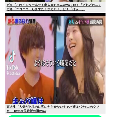
ガキ「これインターネット老人会じゃんwww」ぼく「どれどれ…」
ガキ「ニコニコ！らきすた！ボカロ！」ぼく「はぁ…」
東大生「人気があるのに客にヤらせないキャバ嬢はパチ●コのクソ
台」 Twitter民絶賛の嵐www