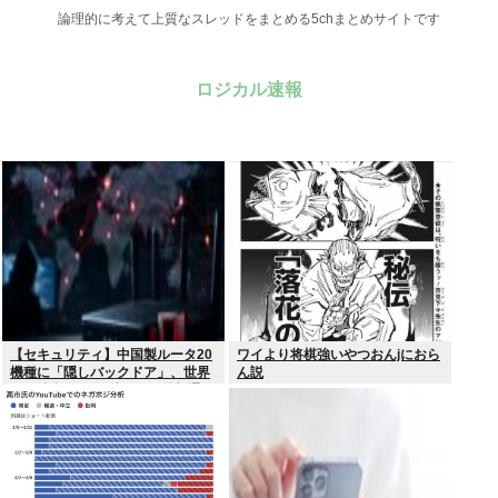
論理的に考えて上質なスレッドをまとめる5chまとめサイトです
ロジカル速報
【セキュリティ】中国製ルータ20
ワイより将棋強いやつおんjにおら
機種に「隠しバックドア」、世界
ん説
10万台超か…35秒ごとに外部通信
判明