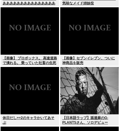
あああああああああああああああ
気味なメイド姉妹役
あああああああ！！！
【画像】 プロボックス。 高速道路
【画像】セブンイレブン、ついに
で潰れる。 乗っていた社畜の生死
神商品を販売
不明
休日だし>>2のキャラかいてあそ
【日本語ラップ】舐達麻のG-
ぶ
PLANTSさん、ソロデビュー