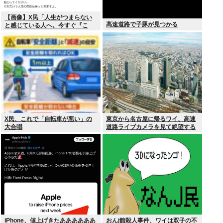
【画像】X民「人生がつまらない
高速道路で子豚が見つかる
と感じている人へ。今すぐ『こ
れ』をやってください。」6.9万い
いね
X民、これで「自転車が悪い」の
東京から名古屋に帰るワイ、高速
大合唱
道路ライブカメラを見て絶望する
iPhone、値上げきたああああああ
おんj館殺人事件、ワイは双子の不