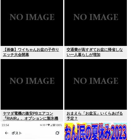
【画像】ワイちゃんお盆の子作り
交通費が高すぎてお盆に帰省しな
エッチ大会開幕
い一人暮らしが増加
ヤマダ電機の激安PBエアコン
おまえら「お盆玉」いくらあげる
『RIAIR』、オプションに製氷機
予定？
能も付いてた模様www