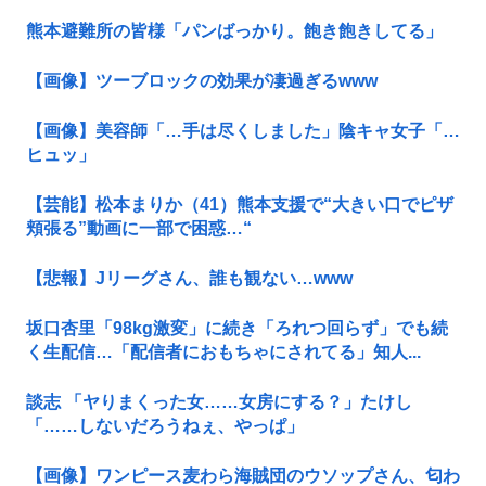
熊本避難所の皆様「パンばっかり。飽き飽きしてる」
【画像】ツーブロックの効果が凄過ぎるwww
【画像】美容師「…手は尽くしました」陰キャ女子「…
ヒュッ」
【芸能】松本まりか（41）熊本支援で“大きい口でピザ
頬張る”動画に一部で困惑…“
【悲報】Jリーグさん、誰も観ない…www
坂口杏里「98kg激変」に続き「ろれつ回らず」でも続
く生配信…「配信者におもちゃにされてる」知人...
談志 「ヤりまくった女……女房にする？」たけし
「……しないだろうねぇ、やっぱ」
【画像】ワンピース麦わら海賊団のウソップさん、匂わ