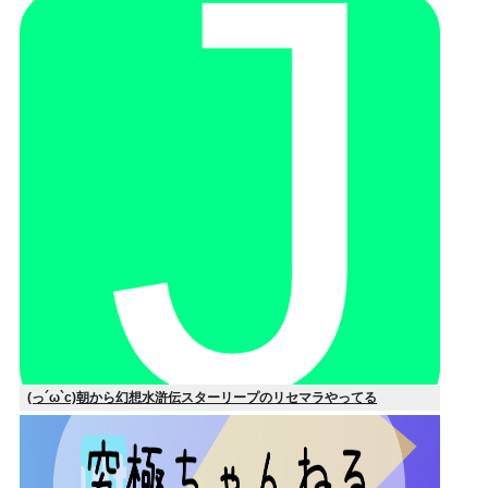
(っ´ω`c)朝から幻想水滸伝スターリープのリセマラやってる