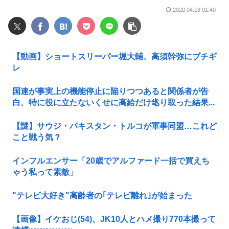
2020.04.18 01:40
【動画】ショートスリーパー堀大輔、高須幹弥にブチギ
レ
国連が事実上の機能停止に陥りつつあると関係者が告
白、特に役に立たないくせに高給だけ毟り取った結果...
【謎】サウジ・パキスタン・トルコが軍事同盟…これど
こと戦う気？
インフルエンサー「20歳でアルファード一括で買えち
ゃう私って素敵」
"テレビ大好き"高齢者の｢テレビ離れ｣が始まった
【画像】イケおじ(54)、JK10人とハメ撮り770本撮って