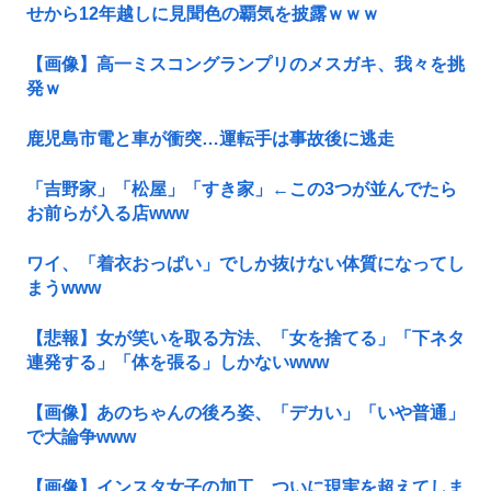
せから12年越しに見聞色の覇気を披露ｗｗｗ
【画像】高一ミスコングランプリのメスガキ、我々を挑
発ｗ
鹿児島市電と車が衝突…運転手は事故後に逃走
「吉野家」「松屋」「すき家」←この3つが並んでたら
お前らが入る店www
ワイ、「着衣おっばい」でしか抜けない体質になってし
まうwww
【悲報】女が笑いを取る方法、「女を捨てる」「下ネタ
連発する」「体を張る」しかないwww
【画像】あのちゃんの後ろ姿、「デカい」「いや普通」
で大論争www
【画像】インスタ女子の加工、ついに現実を超えてしま