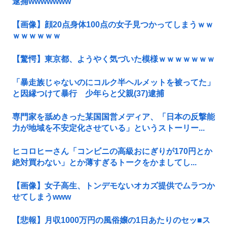
逮捕wwwwwww
【画像】顔20点身体100点の女子見つかってしまうｗｗ
ｗｗｗｗｗｗ
【驚愕】東京都、ようやく気づいた模様ｗｗｗｗｗｗｗ
「暴走族じゃないのにコルク半ヘルメットを被ってた」
と因縁つけて暴行 少年らと父親(37)逮捕
専門家を舐めきった某国国営メディア、「日本の反撃能
力が地域を不安定化させている」というストーリー...
ヒコロヒーさん「コンビニの高級おにぎりが170円とか
絶対買わない」とか薄すぎるトークをかましてし...
【画像】女子高生、トンデモないオカズ提供でムラつか
せてしまうwww
【悲報】月収1000万円の風俗嬢の1日あたりのセッ■ス