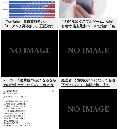
『YouTube→高市支持多い』
“サ終”相次ぐスマホゲーム、倒産
『X→アンチ高市多い』正反対に
も急増 過去最多ペースで推移 「当
分かれてしまう。一体なぜ？？？
たれば一攫千金」過去の時代に
メーカー「消費税7%安くなるなら
経営者「消費税が1%になっても値
その分値上げしたろw」これどう
下げはしない、差額は懐に入れ
すんの？
る」