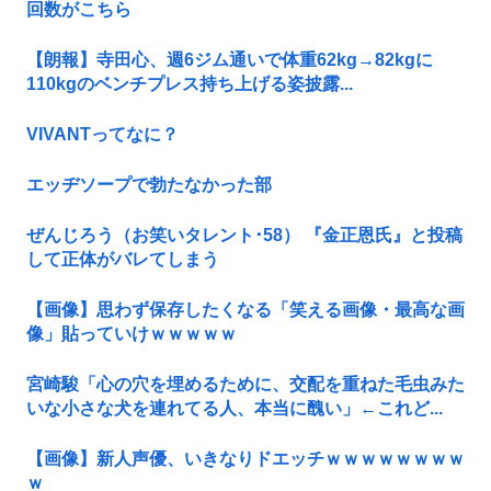
回数がこちら
【朗報】寺田心、週6ジム通いで体重62kg→82kgに
110kgのベンチプレス持ち上げる姿披露...
VIVANTってなに？
エッヂソープで勃たなかった部
ぜんじろう（お笑いタレント･58） 『金正恩氏』と投稿
して正体がバレてしまう
【画像】思わず保存したくなる「笑える画像・最高な画
像」貼っていけｗｗｗｗｗ
宮崎駿「心の穴を埋めるために、交配を重ねた毛虫みた
いな小さな犬を連れてる人、本当に醜い」←これど...
【画像】新人声優、いきなりドエッチｗｗｗｗｗｗｗｗ
ｗ