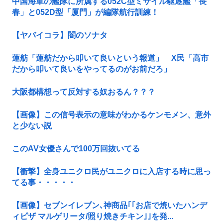
中国海軍の艦隊に所属する052C型ミサイル駆逐艦「長
春」と052D型「厦門」が編隊航行訓練！
【ヤバイコラ】闇のソナタ
蓮舫「蓮舫だから叩いて良いという報道」 X民「高市
だから叩いて良いをやってるのがお前だろ」
大阪都構想って反対する奴おるん？？？
【画像】この信号表示の意味がわかるケンモメン、意外
と少ない説
このAV女優さんで100万回抜いてる
【衝撃】全身ユニクロ民がユニクロに入店する時に思っ
てる事・・・・・
【画像】セブンイレブン､神商品｢｢お店で焼いたハンデ
ィピザ マルゲリータ/照り焼きチキン｣｣を発...