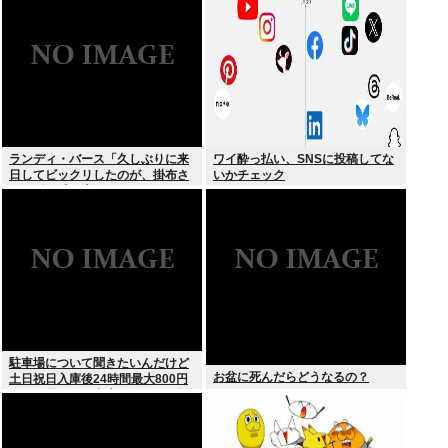
る
ランディ・バース「久しぶりに来
ワイ酔っ払い、SNSに投稿してな
日してビックリしたのが、掛布さ
いかチェック
んの髪の毛が増えていた。岡田さ
んは髪の毛がなくなってた」
駐車場について聞きたいんだけど
お盆に死んだらどうなるの？
土日祝日入庫後24時間最大800円
って日曜いれて出庫日が平日の場
合料金どうなるの