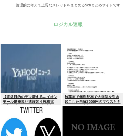
論理的に考えて上質なスレッドをまとめる5chまとめサイトです
ロジカル速報
【収益目的のデマ増える…イオン
秋葉原で無料配布で大混乱を引き
モール爆発巡り遺族装う投稿拡
起こした自称7000円のマウスとキ
散】X（旧ツイッター）投稿者
ーボード、中華サイトで1500円で
「閲覧数稼ぎや承認欲求止まらな
売られるゴミだったwww
くなった」