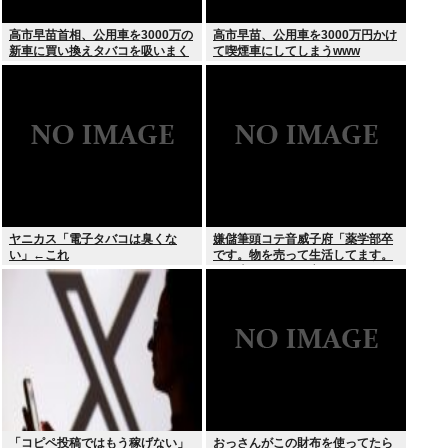
高市早苗首相、公用車を3000万の
高市早苗、公用車を3000万円かけ
新車に買い換えタバコを吸いまく
て喫煙車にしてしまうwww
っていた
ヤニカス「電子タバコは臭くな
嫌儲筆頭コテ音威子府「薬学部卒
い」←これ
です。物を売って生活してます。
何を売ってるかは言えません」
「コピペ投稿ではもう稼げない」
おっさんがこの財布を使ってたら