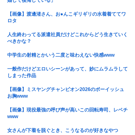
婚して後悔している」
【画像】渡邊渚さん、お●んこギリギリの水着着ててワ
ロタ
人生終わってる派遣社員だけどこれからどう生きていく
べきかな？
中学生の射精とかいう二度と味わえない快感www
一般作だけどエロいシーンがあって、妙にムラムラして
しまった作品
【画像】ミスヤングチャンピオン2026のボーイッシュ
お胸www
【画像】現役最強の呼び声が高いこの回転寿司、レベチ
www
女さんが下着を脱ぐとき、こうなるのが好きなやつ