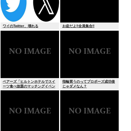
ワイのTwitter、壊れる
お盆だよ‼全員集合‼
ペアーズ「ヒルトンホテルでスイ
指輪買うのってプロポーズ成功後
ーツ食べ放題のマッチングイベン
じゃダメなん？
トやるぞ。女2500円男7000円
な」→女だけ埋まるwww