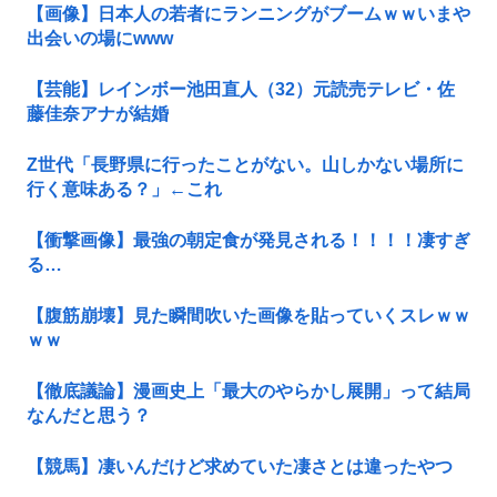
【画像】日本人の若者にランニングがブームｗｗいまや
出会いの場にwww
【芸能】レインボー池田直人（32）元読売テレビ・佐
藤佳奈アナが結婚
Z世代「長野県に行ったことがない。山しかない場所に
行く意味ある？」←これ
【衝撃画像】最強の朝定食が発見される！！！！凄すぎ
る…
【腹筋崩壊】見た瞬間吹いた画像を貼っていくスレｗｗ
ｗｗ
【徹底議論】漫画史上「最大のやらかし展開」って結局
なんだと思う？
【競馬】凄いんだけど求めていた凄さとは違ったやつ