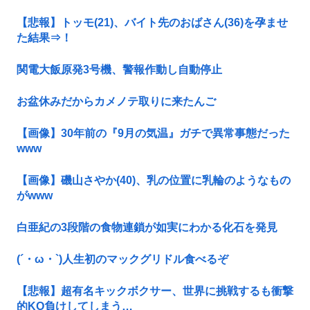
【悲報】トッモ(21)、バイト先のおばさん(36)を孕ませ
た結果⇒！
関電大飯原発3号機、警報作動し自動停止
お盆休みだからカメノテ取りに来たんご
【画像】30年前の『9月の気温』ガチで異常事態だった
www
【画像】磯山さやか(40)、乳の位置に乳輪のようなもの
がwww
白亜紀の3段階の食物連鎖が如実にわかる化石を発見
(´・ω・`)人生初のマックグリドル食べるぞ
【悲報】超有名キックボクサー、世界に挑戦するも衝撃
的KO負けしてしまう…