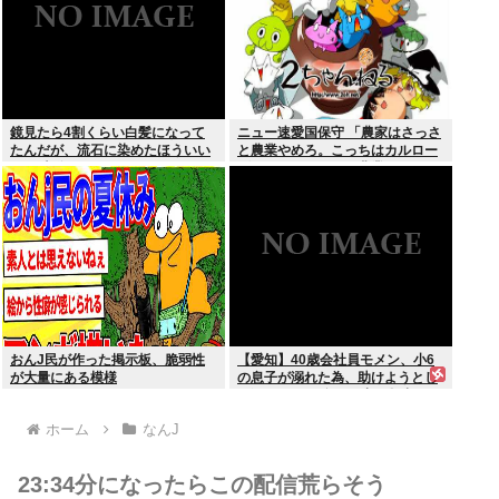
鏡見たら4割くらい白髪になって
ニュー速愛国保守 「農家はさっさ
たんだが、流石に染めたほういい
と農業やめろ。こっちはカルロー
の ？半分おじいちゃんでドン引き
ズでいいんだから。農業されたら
したわ
迷惑だ」
おんJ民が作った掲示板、脆弱性
【愛知】40歳会社員モメン、小6
が大量にある模様
の息子が溺れた為、助けようとし
て溺れる なお息子は妻が救出
ホーム
なんJ
23:34分になったらこの配信荒らそう