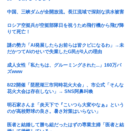
中国、三峡ダムが全開放流。長江流域で深刻な洪水被害
ロシア空挺兵が空挺部隊日を祝うため飛行機から飛び降
りて死亡！
謎の勢力「AI発展したらお前らは皆クビになるわ」→未
だかつてAIのせいで失業したG民が0人の理由
成人女性「私たちは、グルーミングされた...」160万バ
ズwww
8/22開催「琵琶湖三市同時花火大会」、市公式「そんな
花火大会は存在しない」→ SNS阿鼻叫喚
明石家さんま「炎天下で『こいつら大変やなぁ』という
のが高校野球の良さ。暑さ対策はいらない」
医者と結婚して勝ち組だったはずの専業主婦「医者と結