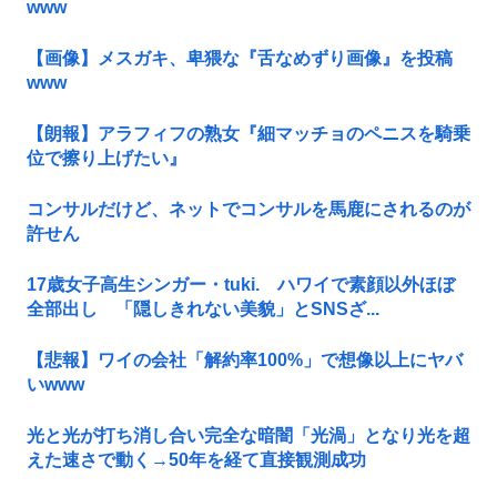
www
【画像】メスガキ、卑猥な『舌なめずり画像』を投稿
www
【朗報】アラフィフの熟女『細マッチョのペニスを騎乗
位で擦り上げたい』
コンサルだけど、ネットでコンサルを馬鹿にされるのが
許せん
17歳女子高生シンガー・tuki. ハワイで素顔以外ほぼ
全部出し 「隠しきれない美貌」とSNSざ...
【悲報】ワイの会社「解約率100%」で想像以上にヤバ
いwww
光と光が打ち消し合い完全な暗闇「光渦」となり光を超
えた速さで動く→50年を経て直接観測成功