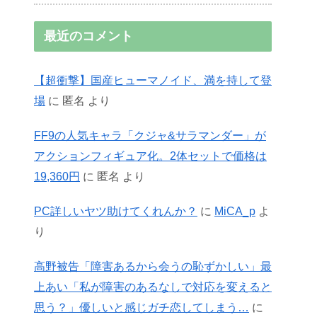
最近のコメント
【超衝撃】国産ヒューマノイド、満を持して登
場
に
匿名
より
FF9の人気キャラ「クジャ&サラマンダー」が
アクションフィギュア化。2体セットで価格は
19,360円
に
匿名
より
PC詳しいヤツ助けてくれんか？
に
MiCA_p
よ
り
高野被告「障害あるから会うの恥ずかしい」最
上あい「私が障害のあるなしで対応を変えると
思う？」優しいと感じガチ恋してしまう…
に