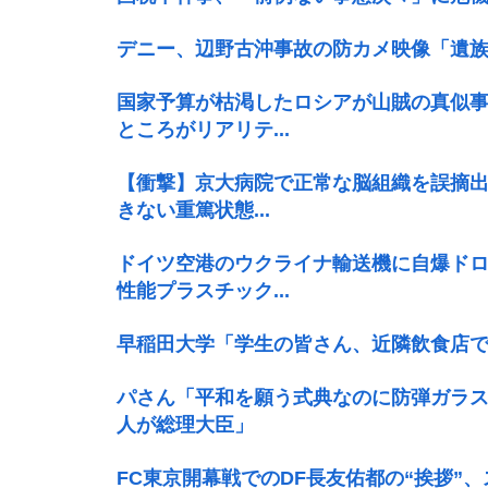
デニー、辺野古沖事故の防カメ映像「遺
国家予算が枯渇したロシアが山賊の真似
ところがリアリテ...
【衝撃】京大病院で正常な脳組織を誤摘出
きない重篤状態...
ドイツ空港のウクライナ輸送機に自爆ド
性能プラスチック...
早稲田大学「学生の皆さん、近隣飲食店
パさん「平和を願う式典なのに防弾ガラス
人が総理大臣」
FC東京開幕戦でのDF長友佑都の“挨拶”