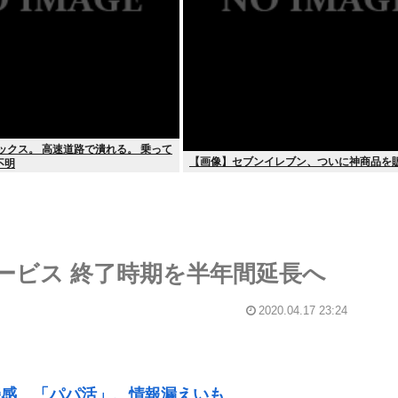
ックス。 高速道路で潰れる。 乗って
【画像】セブンイレブン、ついに神商品を
不明
ービス 終了時期を半年間延長へ
2020.04.17 23:24
機感 「パパ活」、情報漏えいも