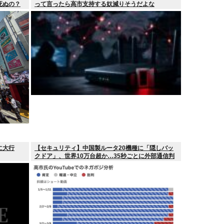
死ぬの？
って言ったら高市支持する奴減りそうだよな
に大行
【セキュリティ】中国製ルータ20機種に「隠しバッ
クドア」、世界10万台超か…35秒ごとに外部通信判
明