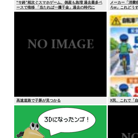
“サ終”相次ぐスマホゲーム、倒産も急増 過去最多ペ
メーカー「消費
ースで推移 「当たれば一攫千金」過去の時代に
ろw」これどう
高速道路で子豚が見つかる
X民、これで「