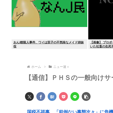
おんj館殺人事件、ワイは双子の不気味なメイド姉妹
【画像】 プロボ
役
いた社畜の生死
ホーム
ニュー速＋
【通信】ＰＨＳの一般向けサ
国税不祥事、「前例ない事態次々」に危