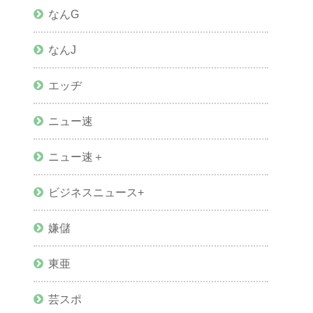
なんG
なんJ
エッヂ
ニュー速
ニュー速＋
ビジネスニュース+
嫌儲
東亜
芸スポ