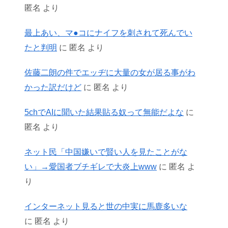
匿名
より
最上あい、マ●コにナイフを刺されて死んでい
たと判明
に
匿名
より
佐藤二朗の件でエッヂに大量の女が居る事がわ
かった訳だけど
に
匿名
より
5chでAIに聞いた結果貼る奴って無能だよな
に
匿名
より
ネット民「中国嫌いで賢い人を見たことがな
い」→愛国者ブチギレで大炎上www
に
匿名
よ
り
インターネット見ると世の中実に馬鹿多いな
に
匿名
より