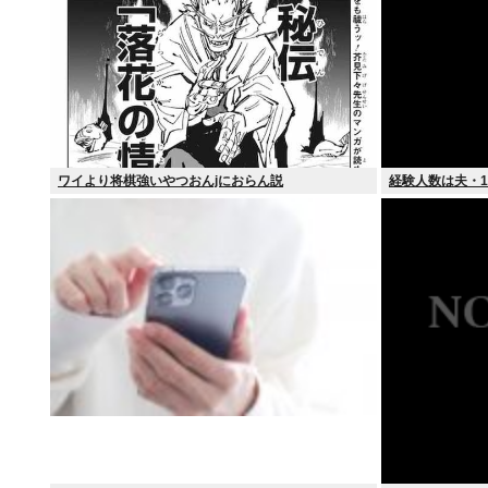
ワイより将棋強いやつおんjにおらん説
経験人数は夫・