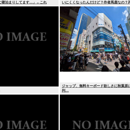
に寝泊まりしてます…」←これ
いにくくなったんだけど？作者馬鹿なの？
ジャップ、無料キーボード欲しさに秋葉原
列…