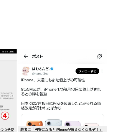
つつつそ使
若者に「円安になるとiPhoneが買えなくなるぞ！」