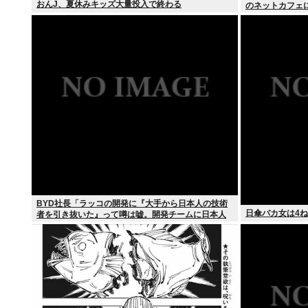
おんJ、夏休みキッズ大量投入で終わる
のネットカフェ
BYD社長「ラッコの開発に『大手から日本人の技術
日傘バカ女は4ね
者を引き抜いた』って噂は嘘。開発チームに日本人
は0人です」