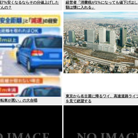
税7%安くなるならその分値上げした
経営者「消費税が1%になっても値下げはし
すんの？
額は懐に入れる」
東京から名古屋に帰るワイ、高速道路ライ
自転車が悪い」の大合唱
を見て絶望する