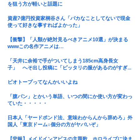
を狙う方が軽いと話題に
資産7億円投資家桐谷さん「バカなことしてないで現金
使って好きな事すればよかった」
【衝撃】「人類が絶対見るべきアニメ10選」が決まる
wwwこの名作アニメは…
「天井に余裕で手がついてしまう185cm高身長女
子」 へそ出し投稿に「ピッタリの服があるのがすぎ...
ビオトープってなんかいいよね
「腹パン」とかいう単語、いつの間にか使い方が変わっ
ていた・・・・・
日本人「ヤードポンド法、意味わからんから辞めろ」外
国人「東京ドーム○個分の方がヤバいぞ」
【悲報】メイドインアビスの主題歌、ホロライブに決ま