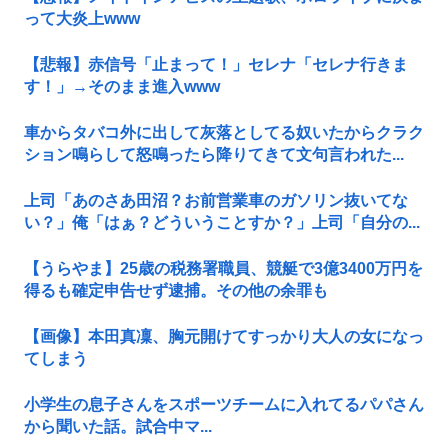
って大炎上www
【悲報】赤信号「止まって！」セレナ「セレナ行きま
す！」→そのまま進入www
車からタバコ外に出して灰落としてる奴いたからクラク
ション鳴らして怒鳴ったら降りてきて文句言われた...
上司「あのさあ田沼？お前営業車のガソリン抜いてな
い？」俺「はぁ？どういうことすか？」上司「自分の...
【うらやま】25歳の税務署職員、競艇で3億3400万円を
得るも確定申告せず逮捕。その他の余罪も
【画像】本田真凜、胸元開けてすっかり大人の女になっ
てしまう
小学生の息子さんをスポーツチームに入れてるパパさん
から聞いた話。試合中マ...