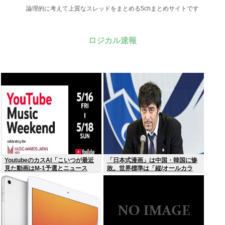
論理的に考えて上質なスレッドをまとめる5chまとめサイトです
ロジカル速報
YoutubeのカスAI「こいつが最近
「日本式漫画」は中国・韓国に惨
見た動画はM-1予選とニュース
敗。世界標準は「縦/オールカラ
か…」
ー」の”ウェブトゥーン”に