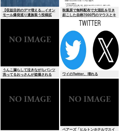
【収益目的のデマ増える…イオン
秋葉原で無料配布で大混乱を引き
モール爆発巡り遺族装う投稿拡
起こした自称7000円のマウスとキ
散】X（旧ツイッター）投稿者
ーボード、中華サイトで1500円で
「閲覧数稼ぎや承認欲求止まらな
売られるゴミだったwww
くなった」
うんこ漏らして泣きながらパンツ
ワイのTwitter、壊れる
洗ってるおっさんが盗撮される
ペアーズ「ヒルトンホテルでスイ