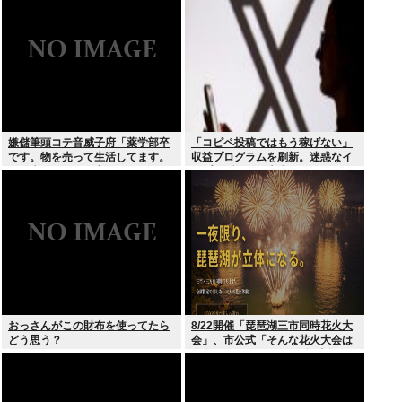
嫌儲筆頭コテ音威子府「薬学部卒
「コピペ投稿ではもう稼げない」
です。物を売って生活してます。
収益プログラムを刷新。迷惑なイ
何を売ってるかは言えません」
ンプレゾンビは本当にいなくなる
のか？
おっさんがこの財布を使ってたら
8/22開催「琵琶湖三市同時花火大
どう思う？
会」、市公式「そんな花火大会は
存在しない」→ SNS阿鼻叫喚