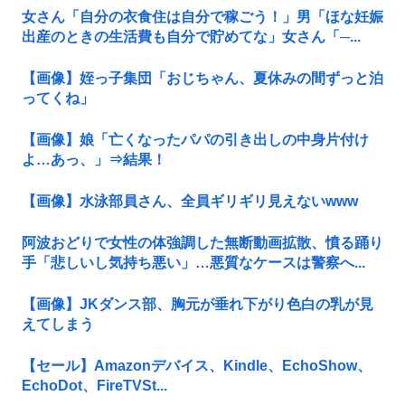
女さん「自分の衣食住は自分で稼ごう！」男「ほな妊娠
出産のときの生活費も自分で貯めてな」女さん「─...
【画像】姪っ子集団「おじちゃん、夏休みの間ずっと泊
ってくね」
【画像】娘「亡くなったパパの引き出しの中身片付け
よ…あっ、」⇒結果！
【画像】水泳部員さん、全員ギリギリ見えないwww
阿波おどりで女性の体強調した無断動画拡散、憤る踊り
手「悲しいし気持ち悪い」…悪質なケースは警察へ...
【画像】JKダンス部、胸元が垂れ下がり色白の乳が見
えてしまう
【セール】Amazonデバイス、Kindle、EchoShow、
EchoDot、FireTVSt...