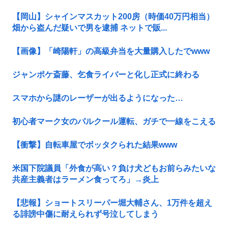
【岡山】シャインマスカット200房（時価40万円相当）
畑から盗んだ疑いで男を逮捕 ネットで販...
【画像】「崎陽軒」の高級弁当を大量購入したでwww
ジャンポケ斎藤、乞食ライバーと化し正式に終わる
スマホから謎のレーザーが出るようになった…
初心者マーク女のパルクール運転、ガチで一線をこえる
【衝撃】自転車屋でボッタクられた結果www
米国下院議員「外食が高い？負け犬どもお前らみたいな
共産主義者はラーメン食ってろ」→炎上
【悲報】ショートスリーパー堀大輔さん、1万件を超え
る誹謗中傷に耐えられず号泣してしまう