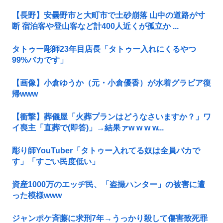
【長野】安曇野市と大町市で土砂崩落 山中の道路が寸
断 宿泊客や登山客など計400人近くが孤立か ...
タトゥー彫師23年目店長「タトゥー入れにくるやつ
99%バカです」
【画像】小倉ゆうか（元・小倉優香）が水着グラビア復
帰www
【衝撃】葬儀屋「火葬プランはどうなさいますか？」ワ
イ喪主「直葬で(即答)」→結果ァw w w w...
彫り師YouTuber「タトゥー入れてる奴は全員バカで
す」「すごい民度低い」
資産1000万のエッヂ民、「盗撮ハンター」の被害に遭
った模様www
ジャンポケ斉藤に求刑7年→うっかり殺して傷害致死罪