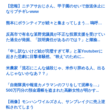
【悲報】ニチアサおじさん、甲子園のせいで放送休止に
なりブチギレwww
熊本にボランティアが続々と集まってしまう… 嗚呼…
反高市で有名な某野党議員が不正な投票支援を受けてい
た過去が発掘、「説明責任があるのでは？」と揶揄...
「申し訳ないけど絵が完璧すぎて草」と某Youtuberに
起きた悲劇に目撃者騒然、”映え”のために...
米農家「流石にこんな値段じゃ、米作り辞める人、出る
んじゃないかなあ？？」
「自衛隊員や報道カメラマンのフリをして泥棒を…」
500万円分の預金通帳を盗まれた高齢女性が明かす...
【画像】モンハンワイルズさん、サンブレイクに売上逆
転されてしまう