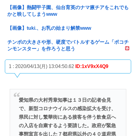
【画像】熱闘甲子園、仙台育英のナマ腋チアをこれでも
かと映してしまうwww
【画像】tuki.、お乳の始まり解禁www
チンポの大きさや形、硬度でバトルするゲーム「ポコチ
ンモンスター」を作ろうと思う
1 : 2020/04/13(月) 13:04:50.62
ID:1xV9xX4Q9
愛知県の大村秀章知事は１３日の記者会見
で、新型コロナウイルスの感染拡大を受け、
県民に対し繁華街にある接客を伴う飲食店へ
の入店を自粛するよう要請した。政府が緊急
事態宣言を出した７都府県以外の４０道府県