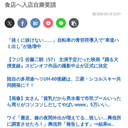
食店へ入店自粛要請
2020.04.13 13:27
「抜くに抜けない……」自転車の青切符導入で”車道ハ
ミ出し”が急増中
【フジ】佐藤二朗（57） 主演予定だった映画『踊る大
捜査線』スピンオフ作品の撮影中止が正式に決定
陸自の多用途ヘリUH-60後継は、三菱・シコルスキー共
同開発に？！
【画像】女さん「貧乳だから男水着で市民プールいった
ら周りがコソコソしだしてやばいwww」5万いい...
ワイ「最近、嫁の夜間外出が増えてる…怪しい…興信所
に調査させたろ！」興信所「報告します」⇒結果w...