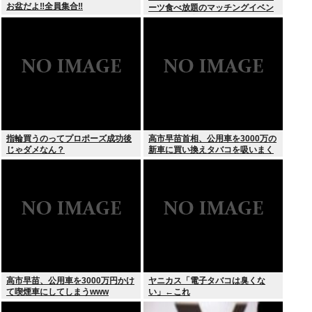
お盆だよ‼全員集合‼
ーツ食べ放題のマッチングイベン
トやるぞ。女2500円男7000円
な」→女だけ埋まるwww
指輪買うのってプロポーズ成功後
高市早苗首相、公用車を3000万の
じゃダメなん？
新車に買い換えタバコを吸いまく
っていた
高市早苗、公用車を3000万円かけ
ヤニカス「電子タバコは臭くな
て喫煙車にしてしまうwww
い」←これ