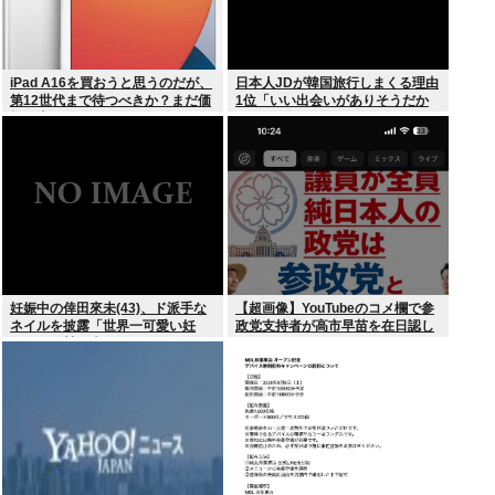
iPad A16を買おうと思うのだが、
日本人JDが韓国旅行しまくる理由
第12世代まで待つべきか？まだ価
1位「いい出会いがありそうだか
格が上がっていくようなら、いま
ら」
買っときたいが…
妊娠中の倖田來未(43)、ド派手な
【超画像】YouTubeのコメ欄で参
ネイルを披露「世界一可愛い妊
政党支持者が高市早苗を在日認し
婦」と称賛の声
てしまうwww