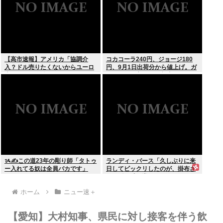
【高市速報】アメリカ「協調介
コカコーラ240円、ジョージ180
入？ドル売りたくないからユーロ
円、9月1日出荷分から値上げ。ガ
売るわ」EU激怒www
ソリンより高いとか意味不明すぎ
る
ᝰ✍この道23年の彫り師「タトゥ
ランディ・バース「久しぶりに来
ー入れてる奴は全員バカです」
日してビックリしたのが、掛布さ
んの髪の毛が増えていた。岡田さ
んは髪の毛がなくなってた」
ホーム
ニュー速＋
【愛知】大村知事、県民に対し接客を伴う飲