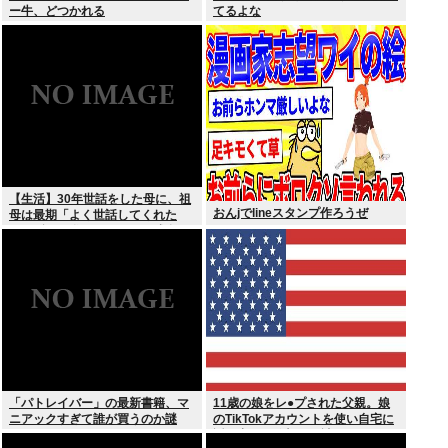
ー牛、どつかれる
てるよな
【生活】30年世話をした母に、祖
おんjでlineスタンプ作ろうぜ
母は最期「よく世話してくれた
ね。ずっと嫌いだったのが残念だ
よ」と言って死んだ
「パトレイバー」の最新書籍、マ
11歳の娘をレ●プされた父親。娘
ニアックすぎて誰が買うのか謎
のTikTokアカウントを使い自宅に
誘き出し、銃撃で天誅！