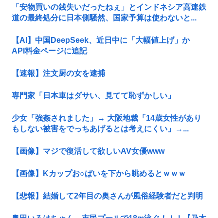
「安物買いの銭失いだったねぇ」とインドネシア高速鉄
道の最終処分に日本側騒然、国家予算は使わないと...
【AI】中国DeepSeek、近日中に「大幅値上げ」か
API料金ページに追記
【速報】注文厨の女を逮捕
専門家「日本車はダサい、見てて恥ずかしい」
少女「強姦されました」→ 大阪地裁「14歳女性があり
もしない被害をでっちあげるとは考えにくい」→...
【画像】マジで復活して欲しいAV女優www
【画像】Kカップお○ぱいを下から眺めるとｗｗｗ
【悲報】結婚して2年目の奥さんが風俗経験者だと判明