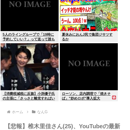
5人のライングループで「19時に
夏休みにおんJ民で集団ジサツす
予約していい？」って送って誰も
るか
返事しないから無視でいいよね？
【消費税減税に反旗】小渕優子氏
ローソン、店内調理で「焼きそ
の主張に「さっさと離党すればい
ば」”炒めロボ”導入拡大
いのに」SNSで逆風…父親から続
く「消費税の系譜」とは
ホーム
なんG
【悲報】椎木里佳さん(25)、YouTubeの最新