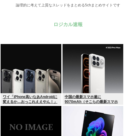
論理的に考えて上質なスレッドをまとめる5chまとめサイトです
ロジカル速報
ワイ「iPhone高いなあAndroidに
中国の最新スマホ遂に
変えるか…おっこれええやん！」
9070mAh（そこらの最新スマホ
→iPhoneより高い
の約2倍）のバッテリーを積んで
しまうwww