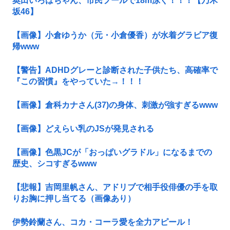
奥田いろはちゃん、市民プールで18m泳ぐ！！！【乃木
坂46】
【画像】小倉ゆうか（元・小倉優香）が水着グラビア復
帰www
【警告】ADHDグレーと診断された子供たち、高確率で
『この習慣』をやっていた→！！！
【画像】倉科カナさん(37)の身体、刺激が強すぎるwww
【画像】どえらい乳のJSが発見される
【画像】色黒JCが「おっぱいグラドル」になるまでの
歴史、シコすぎるwww
【悲報】吉岡里帆さん、アドリブで相手役俳優の手を取
りお胸に押し当てる（画像あり）
伊勢鈴蘭さん、コカ・コーラ愛を全力アピール！