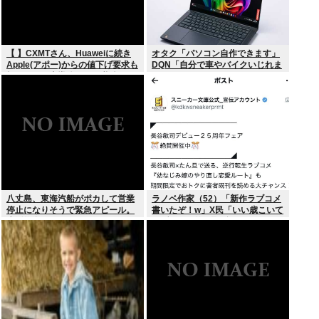
【 】CXMTさん、Huaweiに続き
オタク「パソコン自作できます」
Apple(アポー)からの値下げ要求も
DQN「自分で車やバイクいじれま
拒否！！！半導体バボー継続
す」
へ！！！
八丈島、東海汽船がポカして営業
ラノベ作家（52）「新作ラブコメ
停止になりそうで緊急アピール。
書いたぞ！w」X民「いい歳こいて
生活物資が届かなくなるかも。ア
ラブコメ（笑）恥ずかしくない
シタバ以外に食うものがねえ
の？」