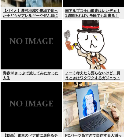
【バイオ】農村地域や農場で育っ
南アルプス全山縦走はいいぞぉ！
た子どもがアレルギーやぜん息に
1週間あればケモ民でも出来る！
なりにくい「農場効果」を引き起
お盆休みにやってみなイカ？
こす細菌が判明
青春18きっぷで旅してみたかった
よーく考えたら要らないけど、買
人生
うときはワクワクするガジェット
おしえろ
【動画】電車のドア前に居座るチ
PCパーツ高すぎて自作する人減っ