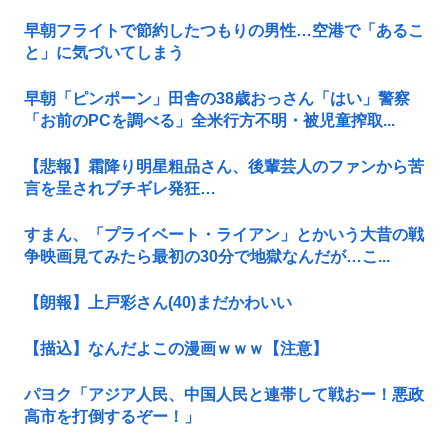
早朝フライトで節約したつもりの男性…空港で「あるこ
と」に気づいてしまう
早朝「ピンポーン」田舎の38歳おっさん「はい」警察
「お前のPCを調べる」全米行方不明・被児童搾取...
【悲報】霜降り明星粗品さん、後輩芸人のファンから苦
言を呈されブチギレ発狂…
すまん、「プライベート・ライアン」とかいう大昔の戦
争映画見てみたら最初の30分で地獄なんだが…こ...
【朗報】上戸彩さん(40)まだかわいい
【描込】なんだよこの漫画ｗｗｗ【注意】
パヨク「アジア人民、中国人民と連帯して戦おー！悪政
高市を打倒するぞー！」