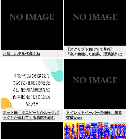
【スクリプト負けてて草w】
お盆、ホテル代高くね
「色々勉強した結果、理系以外は
エラー品だと気付いた【ガチ】」
について、もっと具体的に話そう
か
ネット民「タコピーとかルックバ
トイレットペーパーの値段、限界
ックとか流れてくる感想を読む
突破www
と、俺って理解力低すぎ！？ って
超凹む。つらい」