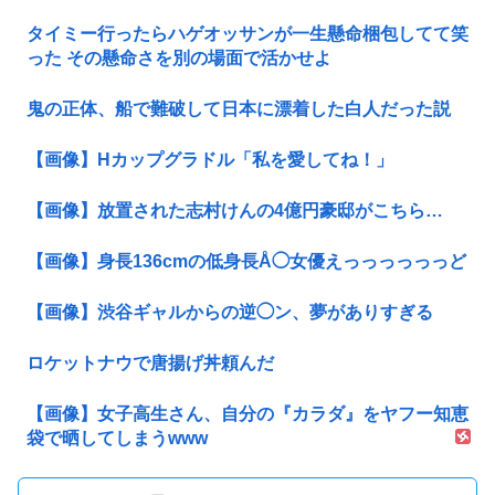
タイミー行ったらハゲオッサンが一生懸命梱包してて笑
った その懸命さを別の場面で活かせよ
鬼の正体、船で難破して日本に漂着した白人だった説
【画像】Hカップグラドル「私を愛してね！」
【画像】放置された志村けんの4億円豪邸がこちら…
【画像】身長136cmの低身長Å◯女優えっっっっっっど
【画像】渋谷ギャルからの逆◯ン、夢がありすぎる
ロケットナウで唐揚げ丼頼んだ
【画像】女子高生さん、自分の『カラダ』をヤフー知恵
袋で晒してしまうwww