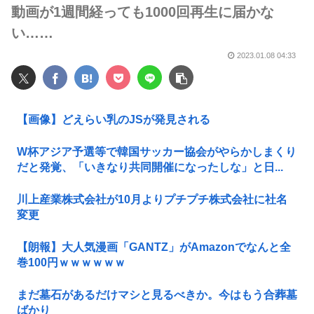
動画が1週間経っても1000回再生に届かな
い……
2023.01.08 04:33
【画像】どえらい乳のJSが発見される
W杯アジア予選等で韓国サッカー協会がやらかしまくり
だと発覚、「いきなり共同開催になったしな」と日...
川上産業株式会社が10月よりプチプチ株式会社に社名
変更
【朗報】大人気漫画「GANTZ」がAmazonでなんと全
巻100円ｗｗｗｗｗｗ
まだ墓石があるだけマシと見るべきか。今はもう合葬墓
ばかり