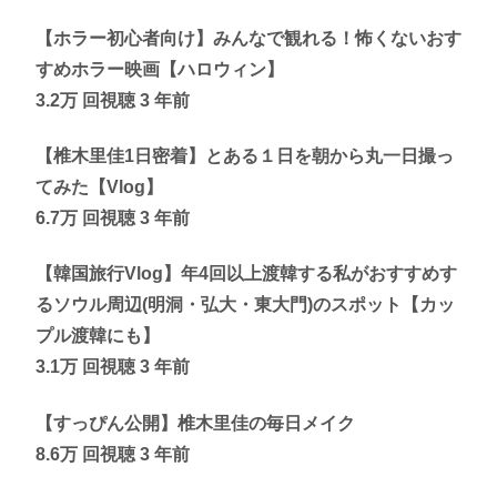
【ホラー初心者向け】みんなで観れる！怖くないおす
すめホラー映画【ハロウィン】
3.2万 回視聴 3 年前
【椎木里佳1日密着】とある１日を朝から丸一日撮っ
てみた【Vlog】
6.7万 回視聴 3 年前
【韓国旅行Vlog】年4回以上渡韓する私がおすすめす
るソウル周辺(明洞・弘大・東大門)のスポット【カッ
プル渡韓にも】
3.1万 回視聴 3 年前
【すっぴん公開】椎木里佳の毎日メイク
8.6万 回視聴 3 年前