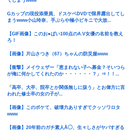
てしまうwww
Gカップの現役添乗員、ドスケベDVDで限界露出してし
まうwww小山玲奈、手ぶらや極小ビキニで大放...
【GIF画像】このお●ぱい100点のA.V女優の名前を教え
ろ！
【画像】片山さつき（67）ちゃんの防災服www
【衝撃】メイウェザー「恵まれない子へ募金？そいつら
が俺に何かしてくれたのか・・・・・・？」⇒！！...
「高卒、大卒、院卒とか関係無しに扱う」とお偉方に言
われた修士卒の女の子が...
【画像】このボケて、破壊力ありすぎてクッソワロタ
www
【画像】20年前のガチ素人Å◯、生々しさがヤバすぎる