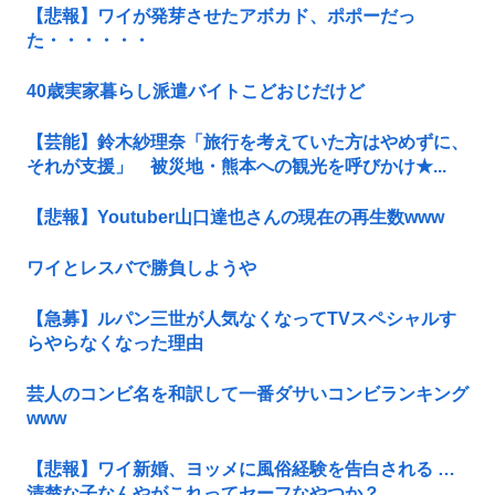
【悲報】ワイが発芽させたアボカド、ポポーだっ
た・・・・・・
40歳実家暮らし派遣バイトこどおじだけど
【芸能】鈴木紗理奈「旅行を考えていた方はやめずに、
それが支援」 被災地・熊本への観光を呼びかけ★...
【悲報】Youtuber山口達也さんの現在の再生数www
ワイとレスバで勝負しようや
【急募】ルパン三世が人気なくなってTVスペシャルす
らやらなくなった理由
芸人のコンビ名を和訳して一番ダサいコンビランキング
www
【悲報】ワイ新婚、ヨッメに風俗経験を告白される …
清楚な子なんやがこれってセーフなやつか？