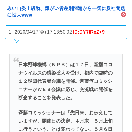
みい山炎上騒動、障がい者差別問題から一気に反社問題
に拡大www
1 : 2020/04/17(金) 17:13:50.92
ID:DY7tRxZ+9
日本野球機構（ＮＰＢ）は１７日、新型コロ
ナウイルスの感染拡大を受け、都内で臨時の
１２球団代表者会議を開催。斉藤惇コミッシ
ョナーがＷＥＢ会議に応じ、交流戦の開催を
断念することを発表した。
斉藤コミッショナーは「先日来、お伝えして
いますが、開催日の決定、４月末、５月上旬
に行うということは変わってない。５月６日