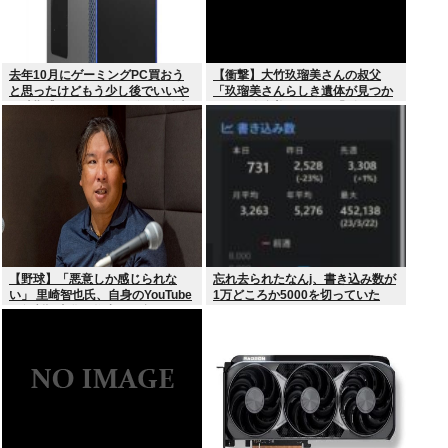
去年10月にゲーミングPC買おう
【衝撃】大竹玖瑠美さんの叔父
と思ったけどもう少し後でいいや
「玖瑠美さんらしき遺体が見つか
で時期逃したらうなぎ登りに値上
った」玖瑠美さんの母「ギャー
がりしていった
！！ 」
【野球】「悪意しか感じられな
忘れ去られたなんj、書き込み数が
い」 里崎智也氏、自身のYouTube
1万どころか5000を切っていた
の無断記事化へ物申す… 語るメデ
ィアとの関係性