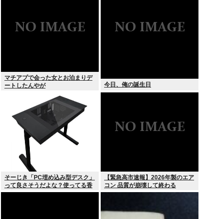
2万円とか進化が凄かった
マチアプで会った女とお泊まりデ
今日、俺の誕生日
ートしたんやが
そーじき「PC埋め込み型デスク」
【緊急高市速報】2026年製のエア
って良さそうだよな？使ってる香
コン 品質が崩壊して終わる
具師いるか？