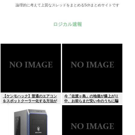
論理的に考えて上質なスレッドをまとめる5chまとめサイトです
ロジカル速報
【ケンモハック】普通のエアコン
今「佐渡ヶ島」の地価が爆上がり
をスポットクーラー化する方法が
中、お前らまだ安い今のうちに騙
発案される
されたと思って買っとけ！