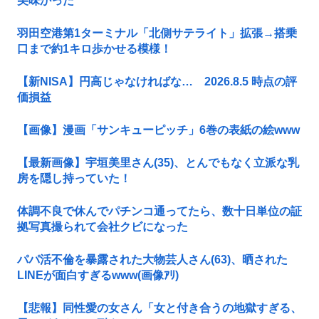
美味かった
羽田空港第1ターミナル「北側サテライト」拡張→搭乗
口まで約1キロ歩かせる模様！
【新NISA】円高じゃなければな… 2026.8.5 時点の評
価損益
【画像】漫画「サンキューピッチ」6巻の表紙の絵www
【最新画像】宇垣美里さん(35)、とんでもなく立派な乳
房を隠し持っていた！
体調不良で休んでパチンコ通ってたら、数十日単位の証
拠写真撮られて会社クビになった
パパ活不倫を暴露された大物芸人さん(63)、晒された
LINEが面白すぎるwww(画像ｱﾘ)
【悲報】同性愛の女さん「女と付き合うの地獄すぎる、