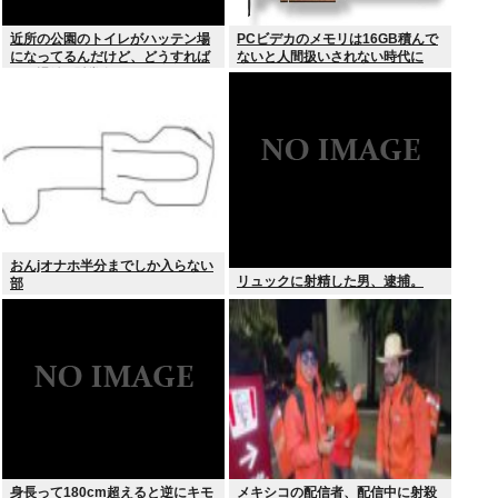
近所の公園のトイレがハッテン場
PCビデカのメモリは16GB積んで
になってるんだけど、どうすれば
ないと人間扱いされない時代に
ゲイ退治&懸賞金ゲットでき
る？？？
おんjオナホ半分までしか入らない
リュックに射精した男、逮捕。
部
身長って180cm超えると逆にキモ
メキシコの配信者、配信中に射殺