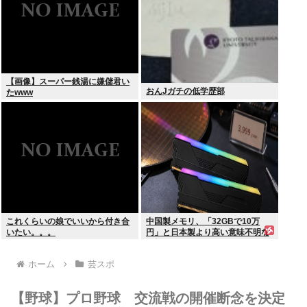
【画像】スーパー銭湯に嫌儲君い
おんJガチの低学歴部
たwww
これくらいの娘でいいから付き合
中国製メモリ、「32GBで10万
いたい。。。
円」と日本製より高い意味不明な
価格に
ホーム
芸スポ
【野球】プロ野球 交流戦の開催断念を決定