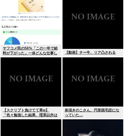
ヤフコメ民の56%「この一年で給
【動画】チー牛、リア凸される
料が下がった」一体どんな仕事し
てんだよこいつら！？
【スクリプト負けてて草w】
奈須きのこさん、円形脱毛症にな
「色々勉強した結果、理系以外は
っていた…
エラー品だと気付いた【ガチ】」
について、もっと具体的に話そう
か