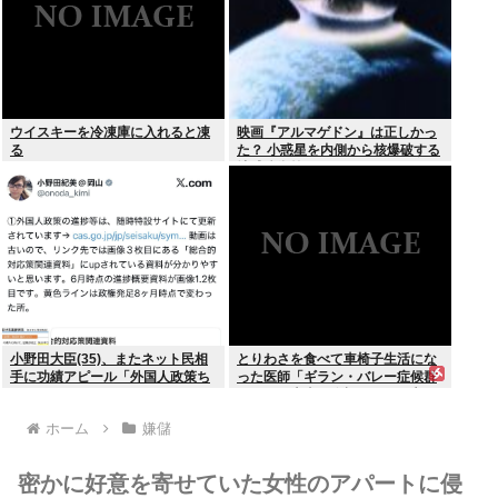
ウイスキーを冷凍庫に入れると凍
映画『アルマゲドン』は正しかっ
る
た？ 小惑星を内側から核爆破する
地球防衛策
小野田大臣(35)、またネット民相
とりわさを食べて車椅子生活にな
手に功績アピール「外国人政策ち
った医師「ギラン・バレー症候群
ゃんとやってます」www
になって本当に絶望。死んだ方が
良かったと思った」
ホーム
嫌儲
密かに好意を寄せていた女性のアパートに侵