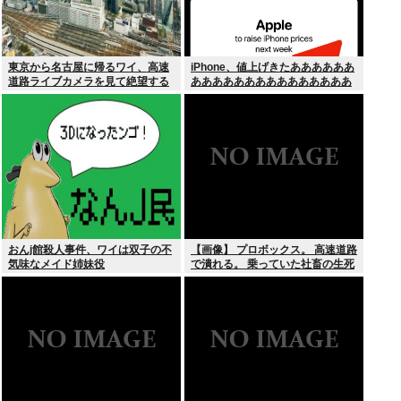
東京から名古屋に帰るワイ、高速
iPhone、値上げきたああああああ
道路ライブカメラを見て絶望する
あああああああああああああああ
あああああああ！！！
おんj館殺人事件、ワイは双子の不
【画像】 プロボックス。 高速道路
気味なメイド姉妹役
で潰れる。 乗っていた社畜の生死
不明