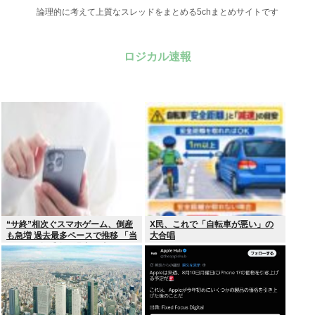
論理的に考えて上質なスレッドをまとめる5chまとめサイトです
ロジカル速報
“サ終”相次ぐスマホゲーム、倒産
X民、これで「自転車が悪い」の
も急増 過去最多ペースで推移 「当
大合唱
たれば一攫千金」過去の時代に