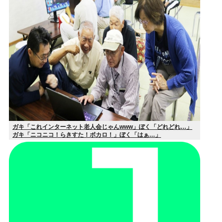
ガキ「これインターネット老人会じゃんwww」ぼく「どれどれ…」
ガキ「ニコニコ！らきすた！ボカロ！」ぼく「はぁ…」