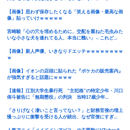
【画像】思わず保存したくなる「笑える画像・最高な画
像」貼っていけｗｗｗｗｗ
宮崎駿「心の穴を埋めるために、交配を重ねた毛虫みた
いな小さな犬を連れてる人、本当に醜い」←これど...
【画像】新人声優、いきなりドエッチｗｗｗｗｗｗｗｗ
ｗ
【画像】イオンの店頭に貼られた『ポケカの販売案内』
が強気すぎると話題にｗｗｗｗ
【速報】江別大学生暴行死 “主犯格”の特定少年・川口
侑斗被告に「無期懲役」の判決 当時17歳少年...
「さりげなく凄いこと言ってない？」と財務官僚の増上
慢っぷりに衝撃を受ける人が続出、なぜ官僚にすぎ...