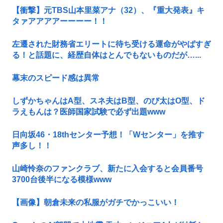
【衝撃】元TBS山本里菜アナ（32）、『重大発表』キ
タァアアアアーーーー！！
左遷された財務省エリートに待ち受ける運命がやばすぎ
る！と話題に、経歴自体はとんでもないものだが…...
幕末のスピード感は異常
しずかちゃんはA型、スネ夫はB型、のび太はO型、ド
ラえもんは？医師国家試験で必ず出題www
日向坂46・18thセンター予想！「Wセンター」を推す
声多し！！
山崎怜奈のファンクラブ、新たに入会すると会員番号
3700台後半になる模様www
【画像】朝倉未来の私服がガチでかっこいい！