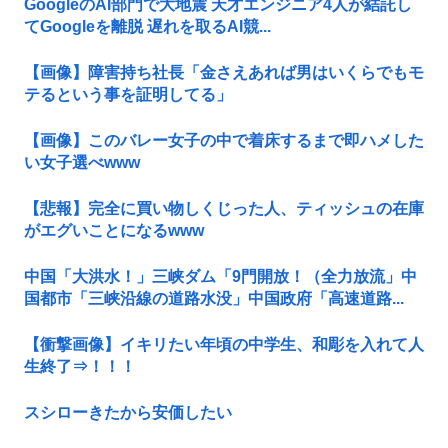
GoogleのAI部門で大地震 天才エンジニア4人が結託し
てGoogleを離脱 遅れを取るAI競...
【画像】障害持ち社長「金さえあれば男はいくらでもモ
テるという事を証明してる」
【画像】このバレー女子の中で着床するまで即ハメした
い女子選べwww
【悲報】完全に買い物しくじった人、ティッシュの在庫
がエグいことになるwww
中国「大洪水！」三峡ダム「9門開放！（全力放流」中
国都市「三峡沿線の道路水没」中国政府「高速道路...
【衝撃画像】イキリたい年頃の中学生、和彫を入れて人
生終了⇒！！！
スシローきたから安価したい