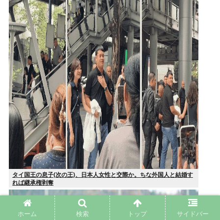
タイ国王の息子(次の王)、日本人女性と交際か。ちな外国人と結婚す
れば継承権剥奪
ホーム
検索
トップ
サイドバー