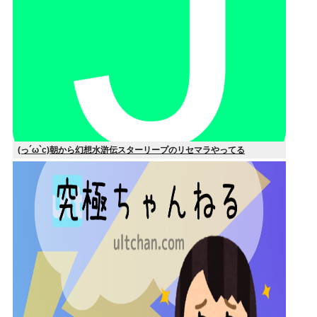
(っ´ω`c)朝から幻想水滸伝スターリープのリセマラやってる