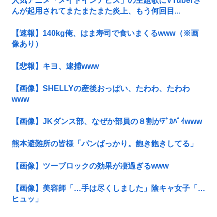
人気アニメ「メイドインアビス」の主題歌にVTuberさ
んが起用されてまたまたまた炎上、もう何回目...
【速報】140kg俺、はま寿司で食いまくるwww（※画
像あり）
【悲報】キヨ、逮捕www
【画像】SHELLYの産後おっぱい、たわわ、たわわ
www
【画像】JKダンス部、なぜか部員の８割がﾃﾞｶﾊﾟｲwww
熊本避難所の皆様「パンばっかり。飽き飽きしてる」
【画像】ツーブロックの効果が凄過ぎるwww
【画像】美容師「…手は尽くしました」陰キャ女子「…
ヒュッ」