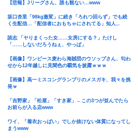
【悲報】Jリーグさん、誰も観ない…www
坂口杏里「98kg激変」に続き「ろれつ回らず」でも続
く生配信…「配信者におもちゃにされてる」知人...
談志 「ヤりまくった女……女房にする？」たけし
「……しないだろうねぇ、やっぱ」
【画像】ワンピース麦わら海賊団のウソップさん、匂わ
せから12年越しに見聞色の覇気を披露ｗｗｗ
【画像】高一ミスコングランプリのメスガキ、我々を挑
発ｗ
「吉野家」「松屋」「すき家」←この3つが並んでたら
お前らが入る店www
ワイ、「着衣おっばい」でしか抜けない体質になってし
まうwww