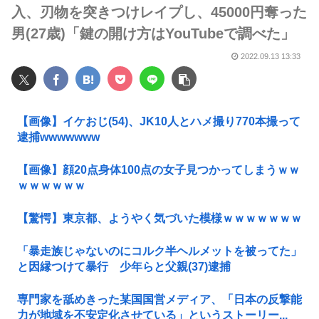
入、刃物を突きつけレイプし、45000円奪った
男(27歳)「鍵の開け方はYouTubeで調べた」
2022.09.13 13:33
【画像】イケおじ(54)、JK10人とハメ撮り770本撮って
逮捕wwwwwww
【画像】顔20点身体100点の女子見つかってしまうｗｗ
ｗｗｗｗｗｗ
【驚愕】東京都、ようやく気づいた模様ｗｗｗｗｗｗｗ
「暴走族じゃないのにコルク半ヘルメットを被ってた」
と因縁つけて暴行 少年らと父親(37)逮捕
専門家を舐めきった某国国営メディア、「日本の反撃能
力が地域を不安定化させている」というストーリー...