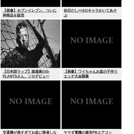
【画像】セブンイレブン、ついに
休日だし>>2のキャラかいてあそ
神商品を販売
ぶ
【日本語ラップ】舐達麻のG-
【画像】ワイちゃんお盆の子作り
PLANTSさん、ソロデビュー
エッチ大会開幕
交通費が高すぎてお盆に帰省しな
ヤマダ電機の激安PBエアコン