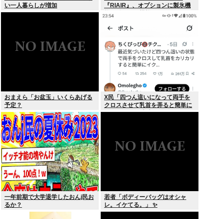
い一人暮らしが増加
『RIAIR』、オプションに製氷機
能も付いてた模様www
おまえら「お盆玉」いくらあげる
X民「四つん這いになって両手を
予定？
クロスさせて乳首を弄ると簡単に
イケる」 これ出来ないヤツはゲイ
一年前期で大学退学したおんj民お
若者「ボディーバッグはオシャ
るか？
レ。イケてる。」 ✨